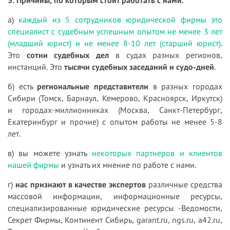
3. Причины, по которым стоит работать с нами.
а)
каждый из 5 сотрудников юридической фирмы это
специалист с судебным успешным опытом не менее 3 лет
(младший юрист) и не менее 8-10 лет (старший юрист)
.
Это
сотни судебных дел
в судах разных регионов,
инстанций. Это
тысячи судебных заседаний и судо-дней
.
б) есть
региональные представители
в разных городах
Сибири (Томск, Барнаул, Кемерово, Красноярск, Иркутск)
и городах-миллионниках (Москва, Санкт-Петербург,
Екатеринбург и прочие) с опытом работы не менее 5-8
лет.
в) вы можете узнать
некоторых партнеров и клиентов
нашей фирмы
и узнать их мнение по работе с нами.
г)
нас признают в качестве экспертов
различные средства
массовой информации, информационные ресурсы,
специализированные юридические ресурсы -Ведомости,
Секрет Фирмы, Континент Сибирь, garant.ru, ngs.ru, a42.ru,