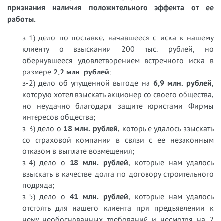
признания наличия положительного эффекта от ее
работы.
з-1) дело по поставке, начавшееся с иска к нашему
клиенту о взыскании 200 тыс. рублей, но
обернувшееся удовлетворением встречного иска в
размере
2,2 млн. рублей
;
з-2) дело об упущенной выгоде на
6,9 млн. рублей
,
которую хотел взыскать акционер со своего общества,
но неудачно благодаря защите юристами Фирмы
интересов общества;
з-3) дело о
18 млн. рублей
, которые удалось взыскать
со страховой компании в связи с ее незаконным
отказом в выплате возмещения;
з-4) дело о
18 млн. рублей
, которые нам удалось
взыскать в качестве долга по договору строительного
подряда;
з-5) дело о
41 млн. рублей
, которые нам удалось
отстоять для нашего клиента при предъявлении к
нему необоснованных требований и несмотря на 2