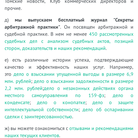
Томские новости, Клуб коммерческих директоров и
прочие.
д)
мы выпускаем бесплатный журнал "Секреты
арбитражной практики"
. Он посвящен арбитражной и
судебной практике. В нем не менее
450 рассмотренных
судебных дел с анализом судебных актов, позиций
сторон, доказательств и наших рекомендаций
.
е) есть различные истории успеха, подтверждающие
качество и эффективность наших услуг. Например,
это
дело о взыскании упущенной выгоды в размере 6,9
млн. рублей
;
дело о взыскании задолженности в размере
2,2 млн. рублей
;
дело о незаконных действиях органа
местного самоуправления по 159-фз
;
дело о
конденсате
;
дело о конопатке
;
дело о защите
интеллектуальной собственности
;
дело об оспаривании
сделки с заинтересованностью
.
ж) вы можете ознакомиться с
отзывами и рекомендациями
наших текущих клиентов
.