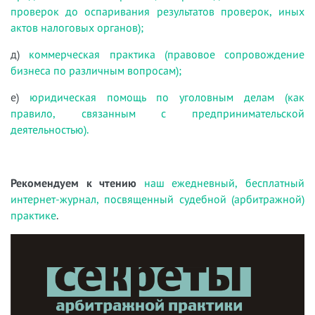
проверок до оспаривания результатов проверок, иных
актов налоговых органов);
д)
коммерческая практика (правовое сопровождение
бизнеса по различным вопросам);
е)
юридическая помощь по уголовным делам (как
правило, связанным с предпринимательской
деятельностью).
Рекомендуем к чтению
наш ежедневный, бесплатный
интернет-журнал, посвященный судебной (арбитражной)
практике
.