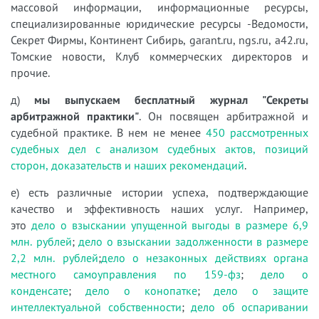
массовой информации, информационные ресурсы,
специализированные юридические ресурсы -Ведомости,
Секрет Фирмы, Континент Сибирь, garant.ru, ngs.ru, a42.ru,
Томские новости, Клуб коммерческих директоров и
прочие.
д)
мы выпускаем бесплатный журнал "Секреты
арбитражной практики"
. Он посвящен арбитражной и
судебной практике. В нем не менее
450 рассмотренных
судебных дел с анализом судебных актов, позиций
сторон, доказательств и наших рекомендаций
.
е) есть различные истории успеха, подтверждающие
качество и эффективность наших услуг. Например,
это
дело о взыскании упущенной выгоды в размере 6,9
млн. рублей
;
дело о взыскании задолженности в размере
2,2 млн. рублей
;
дело о незаконных действиях органа
местного самоуправления по 159-фз
;
дело о
конденсате
;
дело о конопатке
;
дело о защите
интеллектуальной собственности
;
дело об оспаривании