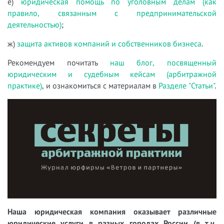
е)
юридическая помощь по уголовным делам (как
правило, связанным с предпринимательской
деятельностью)
;
ж)
защита активов компаний и собственников бизнеса
.
Рекомендуем почитать
наш блог, посвященный
юридическим и судебным кейсам (арбитражной
практике)
, и ознакомиться с материалам в
Разделе "Статьи"
.
Наша юридическая компания оказывает различные
юридические услуги в разных городах России (в т.ч.