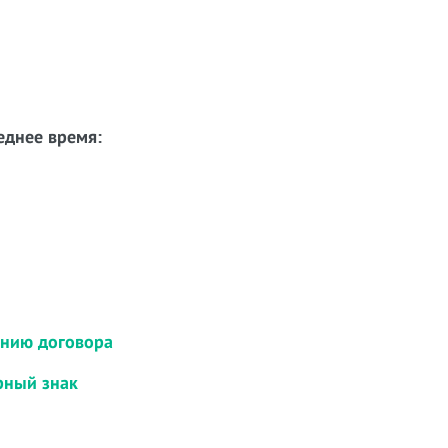
еднее время:
ению договора
рный знак