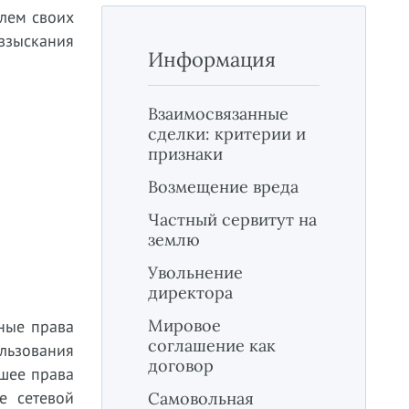
лем своих
 взыскания
Информация
Взаимосвязанные
сделки: критерии и
признаки
Возмещение вреда
Частный сервитут на
землю
Увольнение
директора
Мировое
ные права
соглашение как
ользования
договор
тшее права
е сетевой
Самовольная