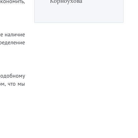
Корноухова
экономить,
ае наличие
пределение
 подобному
ом, что мы