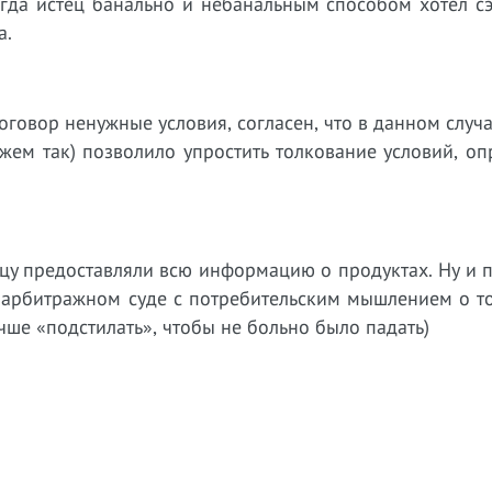
огда истец банально и небанальным способом хотел с
а.
договор ненужные условия, согласен, что в данном случ
жем так) позволило упростить толкование условий, о
стцу предоставляли всю информацию о продуктах. Ну и
 в арбитражном суде с потребительским мышлением о т
чше «подстилать», чтобы не больно было падать)