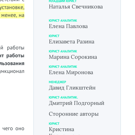
МЛАДШИЙ ЮРИСТ
Наталья Свечникова
установке,
 менее, на
ЮРИСТ-АНАЛИТИК
Елена Павлова
ЮРИСТ
Елизавета Разина
ой работы
ЮРИСТ-АНАЛИТИК
нт работы
Марина Сорокина
льзования
ЮРИСТ-АНАЛИТИК
ункционал
Елена Миронова
МЕНЕДЖЕР
Давид Гликштейн
ЮРИСТ-АНАЛИТИК.
Дмитрий Подгорный
Сторонние авторы
ЮРИСТ
я чего оно
Кристина