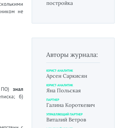
постройка
сколькими
жником не
Авторы журнала:
ЮРИСТ-АНАЛИТИК
Арсен Саркисян
ЮРИСТ-АНАЛИТИК
е ПО)
знал
Яна Польская
писка; б)
ПАРТНЕР
Галина Короткевич
УПРАВЛЯЮЩИЙ ПАРТНЕР
Виталий Ветров
етствии с