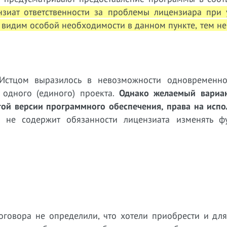
ензиат ответственности за проблемы лицензиара при 
 видим особой необходимости в данном пункте, тем не
 Истцом выразилось в невозможности одновременн
одного (единого) проекта.
Однако желаемый вариа
той версии программного обеспечения, права на испо
р не содержит обязанности лицензиата изменять ф
договора не определили, что хотели приобрести и дл