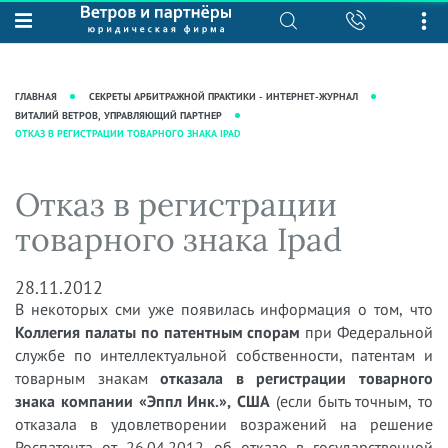
О нас
Юридические услуги
База знаний
Журнал "Секреты арбитражной
Подробнее о нас
Ведение судебных дел
ГЛАВНАЯ
СЕКРЕТЫ АРБИТРАЖНОЙ ПРАКТИКИ - ИНТЕРНЕТ-ЖУРНАЛ
практики"
Рекомендации
Интеллектуальная собственность
ВИТАЛИЙ ВЕТРОВ, УПРАВЛЯЮЩИЙ ПАРТНЕР
ОТКАЗ В РЕГИСТРАЦИИ ТОВАРНОГО ЗНАКА IPAD
Статьи
Награды и рейтинги
Корпоративная практика
Новости
Преимущества юридической
Налоговая практика
Отказ в регистрации
фирмы
Аудиоподкасты
Сопровождение бизнеса
товарного знака Ipad
Кейсы
Видеоподкасты
Ведение уголовных дел
Вакансии
Справочная
Защита активов
28.11.2012
Вопросы-ответы
В некоторых сми уже появилась информация о том, что
Ведение дел о банкротстве
Коллегия палаты по патентным спорам
Вебинары и семинары
при Федеральной
службе по интеллектуальной собственности, патентам и
Прямые эфиры
товарным знакам
отказала в регистрации товарного
знака компании «Эппл Инк.», США
(если быть точным, то
отказала в удовлетворении возражений на решение
Роспатента от 26.04.2012 об отказе в государственной