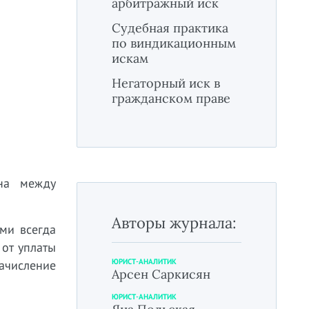
арбитражный иск
Судебная практика
по виндикационным
искам
Негаторный иск в
гражданском праве
на между
Авторы журнала:
ми всегда
 от уплаты
ЮРИСТ-АНАЛИТИК
ачисление
Арсен Саркисян
ЮРИСТ-АНАЛИТИК