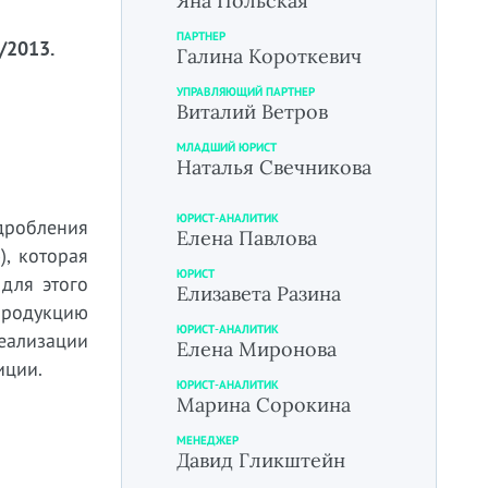
Яна Польская
ПАРТНЕР
/2013.
Галина Короткевич
УПРАВЛЯЮЩИЙ ПАРТНЕР
Виталий Ветров
МЛАДШИЙ ЮРИСТ
Наталья Свечникова
ЮРИСТ-АНАЛИТИК
дробления
Елена Павлова
, которая
ЮРИСТ
для этого
Елизавета Разина
продукцию
ЮРИСТ-АНАЛИТИК
реализации
Елена Миронова
иции.
ЮРИСТ-АНАЛИТИК
Марина Сорокина
МЕНЕДЖЕР
Давид Гликштейн