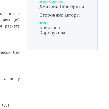
ЮРИСТ-АНАЛИТИК.
Дмитрий Подгорный
я, в т.ч.
Сторонние авторы
озволяющий
ЮРИСТ
ри расчете
Кристина
Корноухова
чески без
е, а не у
.д.).