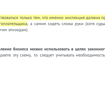
ствоваться только тем, что именно инспекция должна п
гоплательщика
, а самим сидеть сложа руки (хотя суд
гим эпизодам).
ление бизнеса можно использовать в целях законног
аете эту схему, то следует учитывать необходимость