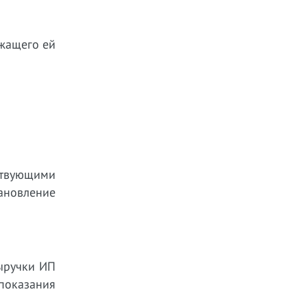
ежащего ей
ствующими
ановление
выручки ИП
показания