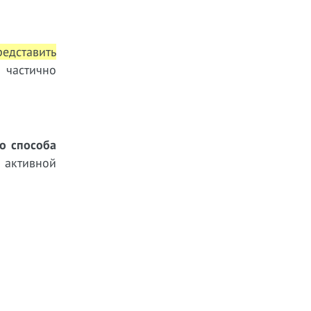
редставить
ы частично
о способа
 активной