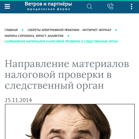
О нас
Юридические услуги
База знаний
Журнал "Секреты арбитражной
Подробнее о нас
Ведение судебных дел
ГЛАВНАЯ
СЕКРЕТЫ АРБИТРАЖНОЙ ПРАКТИКИ - ИНТЕРНЕТ-ЖУРНАЛ
практики"
Рекомендации
Интеллектуальная собственность
МАРИНА СОРОКИНА, ЮРИСТ-АНАЛИТИК
НАПРАВЛЕНИЕ МАТЕРИАЛОВ НАЛОГОВОЙ ПРОВЕРКИ В СЛЕДСТВЕННЫЙ ОРГАН
Статьи
Награды и рейтинги
Корпоративная практика
Новости
Преимущества юридической
Налоговая практика
Направление материалов
фирмы
Аудиоподкасты
Сопровождение бизнеса
налоговой проверки в
Кейсы
Видеоподкасты
Ведение уголовных дел
следственный орган
Вакансии
Справочная
Защита активов
Вопросы-ответы
Ведение дел о банкротстве
25.11.2014
Вебинары и семинары
Прямые эфиры