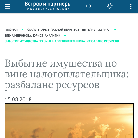
О нас
Юридические услуги
База знаний
Журнал "Секреты арбитражной
Подробнее о нас
Ведение судебных дел
ГЛАВНАЯ
СЕКРЕТЫ АРБИТРАЖНОЙ ПРАКТИКИ - ИНТЕРНЕТ-ЖУРНАЛ
практики"
Рекомендации
Интеллектуальная собственность
ЕЛЕНА МИРОНОВА, ЮРИСТ-АНАЛИТИК
ВЫБЫТИЕ ИМУЩЕСТВА ПО ВИНЕ НАЛОГОПЛАТЕЛЬЩИКА: РАЗБАЛАНС РЕСУРСОВ
Статьи
Награды и рейтинги
Корпоративная практика
Новости
Преимущества юридической
Налоговая практика
Выбытие имущества по
фирмы
Аудиоподкасты
Сопровождение бизнеса
вине налогоплательщика:
Кейсы
Видеоподкасты
Ведение уголовных дел
разбаланс ресурсов
Вакансии
Справочная
Защита активов
Вопросы-ответы
Ведение дел о банкротстве
15.08.2018
Вебинары и семинары
Прямые эфиры