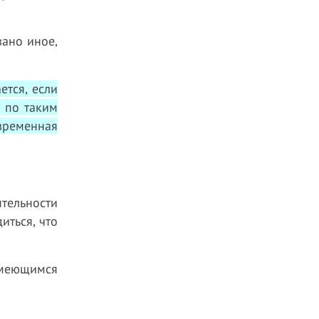
зано иное,
ется, если
 по таким
временная
тельности
иться, что
имеющимся