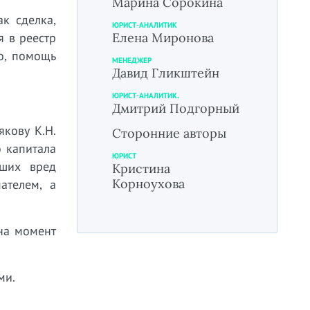
Марина Сорокина
к сделка,
ЮРИСТ-АНАЛИТИК
я в реестр
Елена Миронова
о, помощь
МЕНЕДЖЕР
Давид Гликштейн
ЮРИСТ-АНАЛИТИК.
Дмитрий Подгорный
кову К.Н.
Сторонние авторы
 капитала
ЮРИСТ
вших вред
Кристина
Корноухова
ателем, а
на момент
ми.