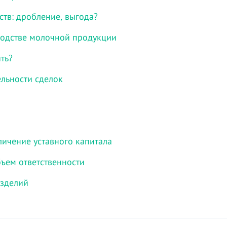
тв: дробление, выгода?
водстве молочной продукции
ть?
льности сделок
ичение уставного капитала
бъем ответственности
изделий