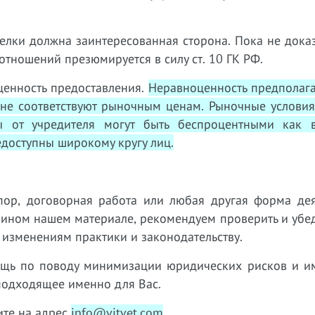
делки должна заинтересованная сторона. Пока не дока
тношений презюмируется в силу ст. 10 ГК РФ.
ценность предоставления.
Неравноценность предполага
 не соответствуют рыночным ценам. Рыночные условия
ы от учредителя могут быть беспроцентными как 
едоступны широкому кругу лиц.
пор, договорная работа или любая другая форма дея
 ином нашем материале, рекомендуем проверить и убед
 изменениям практики и законодательству.
ощь по поводу минимизации юридических рисков и 
подходящее именно для Вас.
те на адрес
info@vitvet.com
.