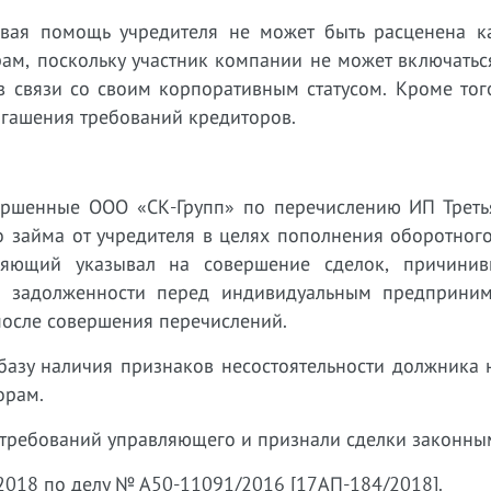
вая помощь учредителя не может быть расценена ка
ам, поскольку участник компании не может включатьс
в связи со своим корпоративным статусом. Кроме тог
огашения требований кредиторов.
ршенные ООО «СК-Групп» по перечислению ИП Третья
 займа от учредителя в целях пополнения оборотного
ляющий указывал на совершение сделок, причини
х задолженности перед индивидуальным предприним
после совершения перечислений.
базу наличия признаков несостоятельности должника 
торам.
 требований управляющего и признали сделки законны
6.2018 по делу № А50-11091/2016 [17АП-184/2018].