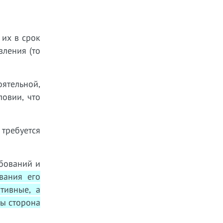
 их в срок
вления (то
ятельной,
овии, что
 требуется
ебований и
вания его
тивные, а
бы сторона