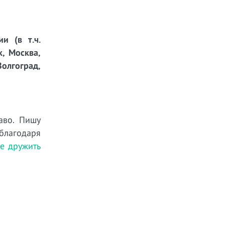
и (в т.ч.
к, Москва,
Волгоград,
аво. Пишу
 благодаря
те дружить