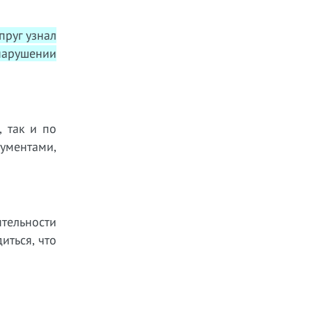
пруг узнал
 нарушении
 так и по
кументами,
тельности
иться, что