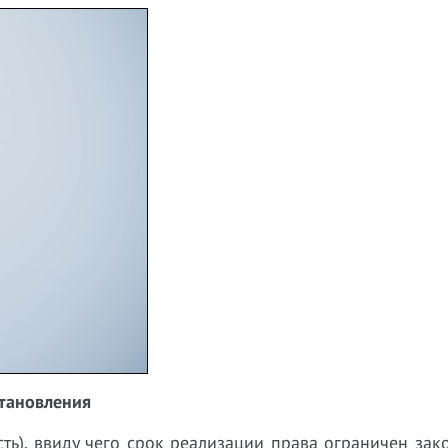
становления
ть), ввиду чего срок реализации права ограничен зак