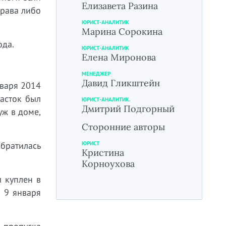
Елизавета Разина
права либо
ЮРИСТ-АНАЛИТИК
Марина Сорокина
ода.
ЮРИСТ-АНАЛИТИК
Елена Миронова
МЕНЕДЖЕР
Давид Гликштейн
нваря 2014
асток был
ЮРИСТ-АНАЛИТИК.
Дмитрий Подгорный
уж в доме,
Сторонние авторы
обратилась
ЮРИСТ
Кристина
Корноухова
л куплен в
о 9 января