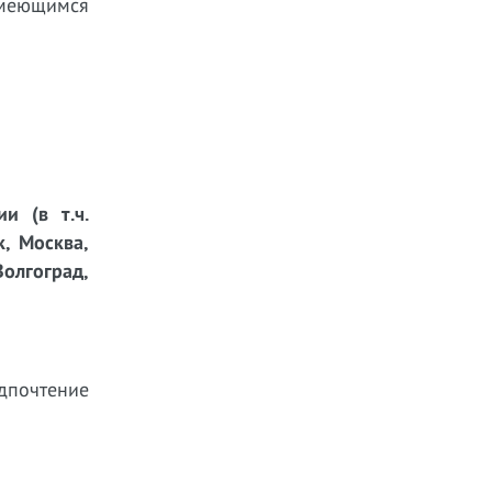
имеющимся
и (в т.ч.
к, Москва,
Волгоград,
дпочтение