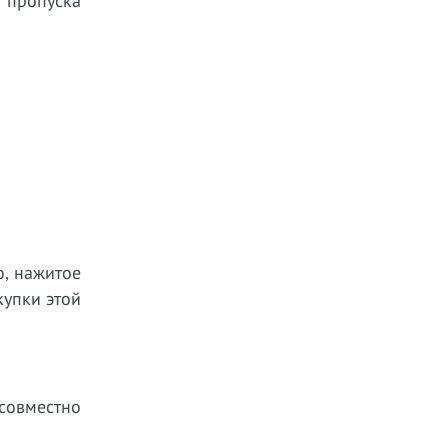
 пропуска
о, нажитое
купки этой
 совместно