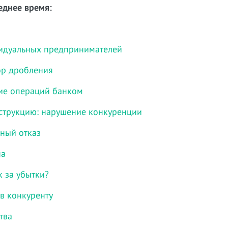
еднее время:
видуальных предпринимателей
ор дробления
ие операций банком
струкцию: нарушение конкуренции
ьный отказ
на
к за убытки?
в конкуренту
тва