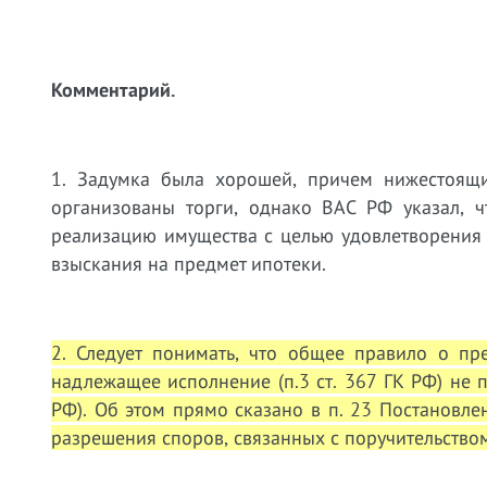
Комментарий.
1. Задумка была хорошей, причем нижестоящ
организованы торги, однако ВАС РФ указал, ч
реализацию имущества с целью удовлетворения
взыскания на предмет ипотеки.
2. Следует понимать, что общее правило о пр
надлежащее исполнение (п.3 ст. 367 ГК РФ) не п
РФ). Об этом прямо сказано в п. 23 Постановл
разрешения споров, связанных с поручительство