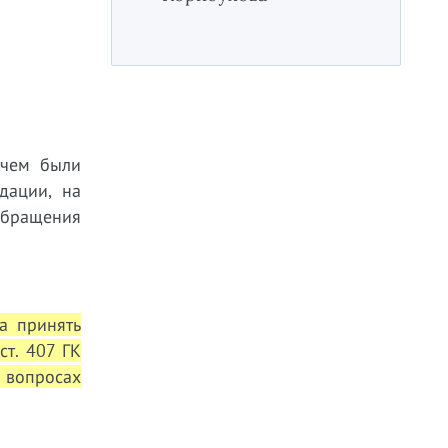
 чем были
дации, на
обращения
а принять
ст. 407 ГК
х вопросах