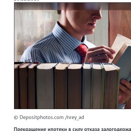
© Depositphotos.com /nrey_ad
Прекращение ипотеки в силу отказа залогодерж