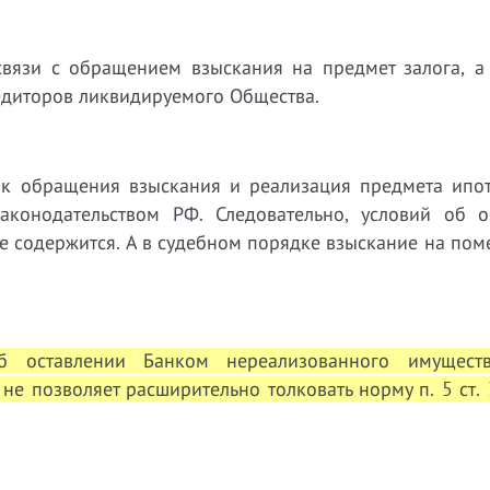
связи с обращением взыскания на предмет залога, а 
едиторов ликвидируемого Общества.
док обращения взыскания и реализация предмета ипот
законодательством РФ. Следовательно, условий об 
е содержится. А в судебном порядке взыскание на по
об оставлении Банком нереализованного имущес
не позволяет расширительно толковать норму п. 5 ст.