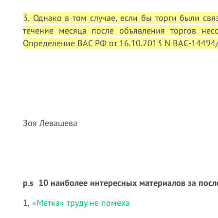
3. Однако в том случае, если бы торги были свя
течение месяца после объявления торгов нес
Определение ВАС РФ от 16.10.2013 N ВАС-14494/
Зоя Левашева
p.s 10 наиболее интересных материалов за посл
1,
«Метка» труду не помеха