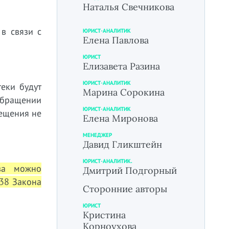
Наталья Свечникова
в связи с
ЮРИСТ-АНАЛИТИК
Елена Павлова
ЮРИСТ
Елизавета Разина
ЮРИСТ-АНАЛИТИК
еки будут
Марина Сорокина
обращении
ЮРИСТ-АНАЛИТИК
мещения не
Елена Миронова
МЕНЕДЖЕР
Давид Гликштейн
ЮРИСТ-АНАЛИТИК.
тва можно
Дмитрий Подгорный
 38 Закона
Сторонние авторы
ЮРИСТ
Кристина
Корноухова