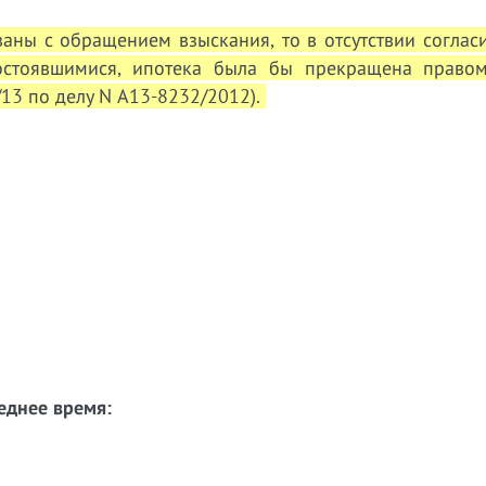
заны с обращением взыскания, то в отсутствии соглас
остоявшимися, ипотека была бы прекращена правом
13 по делу N А13-8232/2012).
еднее время: