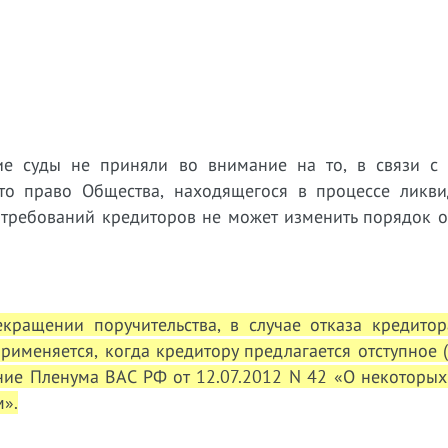
ие суды не приняли во внимание на то, в связи с
то право Общества, находящегося в процессе ликви
 требований кредиторов не может изменить порядок 
екращении поручительства, в случае отказа кредитор
рименяется, когда кредитору предлагается отступное (
ение Пленума ВАС РФ от 12.07.2012 N 42 «О некоторы
м».