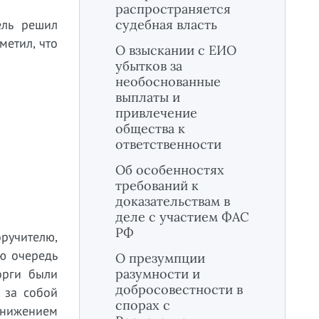
распространяется
ель решил
судебная власть
метил, что
О взыскании с ЕИО
убытков за
необоснованные
выплаты и
привлечение
общества к
ответственности
Об особенностях
требований к
доказательствам в
деле с участием ФАС
РФ
ручителю,
ю очередь
О презумпции
орги были
разумности и
добросовестности в
 за собой
спорах с
 снижением