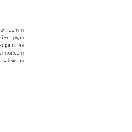
рачности и
без труда
норары за
т понести
 забывать