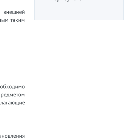
, внешней
нным таким
еобходимо
предметом
олагающие
ановления