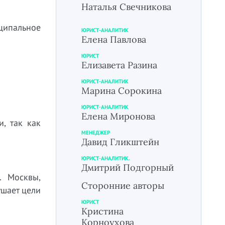
Наталья Свечникова
иципальное
ЮРИСТ-АНАЛИТИК
Елена Павлова
ЮРИСТ
Елизавета Разина
ЮРИСТ-АНАЛИТИК
Марина Сорокина
ЮРИСТ-АНАЛИТИК
Елена Миронова
, так как
МЕНЕДЖЕР
Давид Гликштейн
ЮРИСТ-АНАЛИТИК.
Дмитрий Подгорный
. Москвы,
Сторонние авторы
ушает цели
ЮРИСТ
Кристина
Корноухова