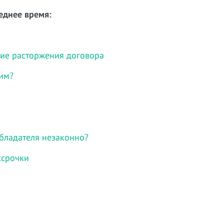
еднее время:
ние расторжения договора
им?
бладателя незаконно?
ссрочки