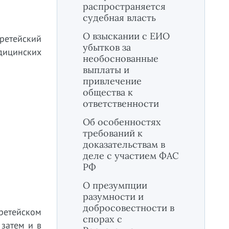
распространяется
судебная власть
О взыскании с ЕИО
ретейский
убытков за
дицинских
необоснованные
выплаты и
привлечение
общества к
ответственности
Об особенностях
требований к
доказательствам в
деле с участием ФАС
РФ
О презумпции
разумности и
добросовестности в
третейском
спорах с
 затем и в