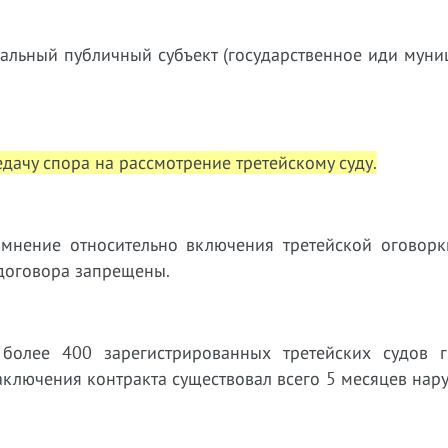
иальный публичный субъект (государственное иди мун
дачу спора на рассмотрение третейскому суду.
 мнение относительно включения третейской оговорки
договора запрещены.
более 400 зарегистрированных третейских судов г
заключения контракта существовал всего 5 месяцев нар