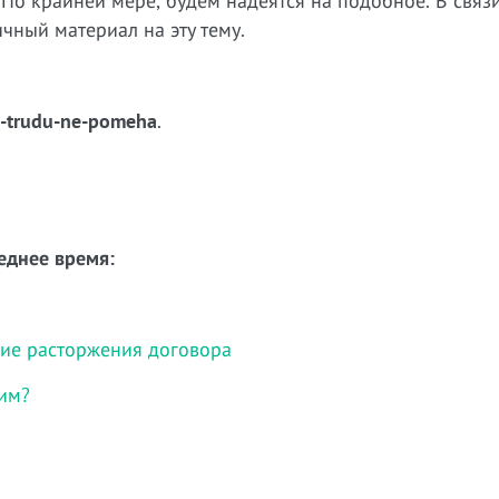
 По крайней мере, будем надеятся на подобное. В связи
чный материал на эту тему.
ka-trudu-ne-pomeha
.
еднее время:
ние расторжения договора
им?