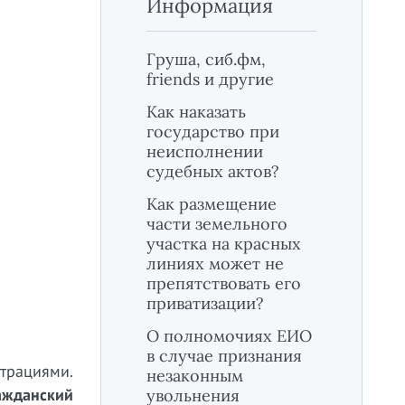
Информация
Груша, сиб.фм,
friends и другие
Как наказать
государство при
неисполнении
судебных актов?
Как размещение
части земельного
участка на красных
линиях может не
препятствовать его
приватизации?
О полномочиях ЕИО
в случае признания
трациями.
незаконным
ажданский
увольнения