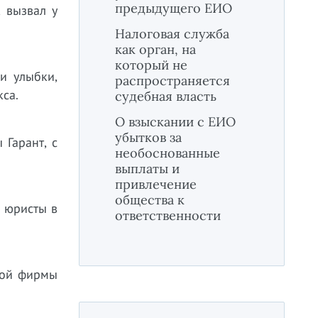
предыдущего ЕИО
, вызвал у
Налоговая служба
как орган, на
который не
и улыбки,
распространяется
са.
судебная власть
О взыскании с ЕИО
убытков за
 Гарант, с
необоснованные
выплаты и
привлечение
общества к
е юристы в
ответственности
кой фирмы