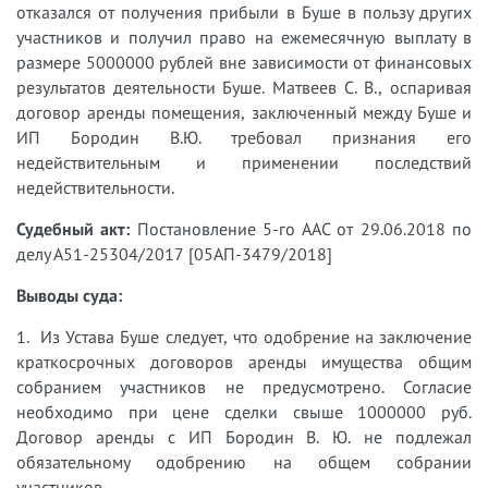
отказался от получения прибыли в
Буше
в пользу других
участников
и получил право на ежемесячную выплату
в
размере
5000000
рублей
вне зависимости от финансовых
результатов деятельности Буше. Матвеев С. В., оспаривая
договор аренды помещения, заключенный между Буше и
ИП Бородин В.Ю. требовал признания его
недействительным
и применении последствий
недействительности.
Судебный акт:
Постановление 5-го ААС от 29.06.2018 по
делу А51-25304/2017 [05АП-3479/2018]
Выводы суда:
1. Из Устава Буше следует, что одобрение на заключение
краткосрочных договоров аренды имущества общим
собранием участников не предусмотрено. Согласие
необходимо при цене сделки свыше 1000000 руб.
Договор аренды с ИП Бородин В. Ю. не подлежал
обязательному одобрению на общем собрании
участников.