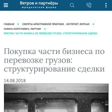
О нас
Юридические услуги
База знаний
Журнал "Секреты арбитражной
Подробнее о нас
Ведение судебных дел
ГЛАВНАЯ
СЕКРЕТЫ АРБИТРАЖНОЙ ПРАКТИКИ - ИНТЕРНЕТ-ЖУРНАЛ
практики"
Рекомендации
Интеллектуальная собственность
ГАЛИНА КОРОТКЕВИЧ, ПАРТНЕР
ПОКУПКА ЧАСТИ БИЗНЕСА ПО ПЕРЕВОЗКЕ ГРУЗОВ: СТРУКТУРИРОВАНИЕ СДЕЛКИ
Статьи
Награды и рейтинги
Корпоративная практика
Новости
Преимущества юридической
Налоговая практика
Покупка части бизнеса по
фирмы
Аудиоподкасты
Сопровождение бизнеса
перевозке грузов:
Кейсы
Видеоподкасты
Ведение уголовных дел
структурирование сделки
Вакансии
Справочная
Защита активов
Вопросы-ответы
Ведение дел о банкротстве
14.08.2018
Вебинары и семинары
Прямые эфиры