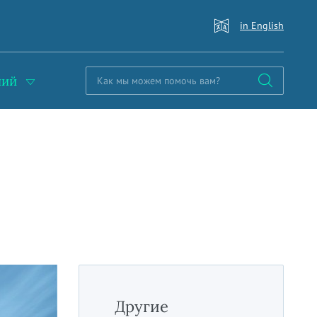
in English
ний
Другие