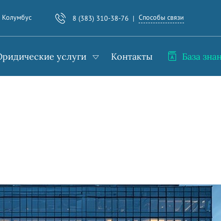
Способы связи
. Колумбус
8 (383) 310-38-76
ридические услуги
Контакты
База зна