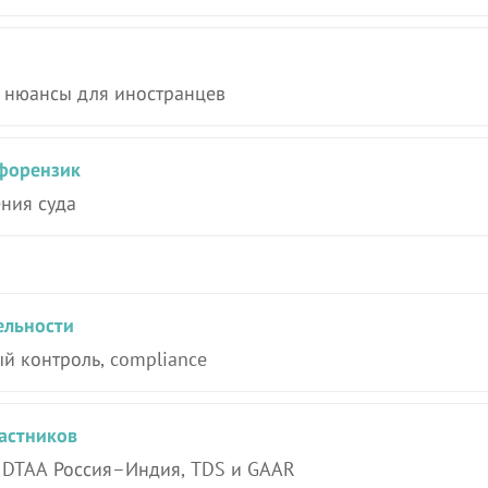
а, нюансы для иностранцев
 форензик
ения суда
ельности
ый контроль, compliance
астников
, DTAA Россия–Индия, TDS и GAAR