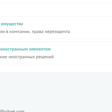
е имущества
оли в компании, права нерезидента
с иностранным элементом
нание иностранных решений
o@vitvet.com