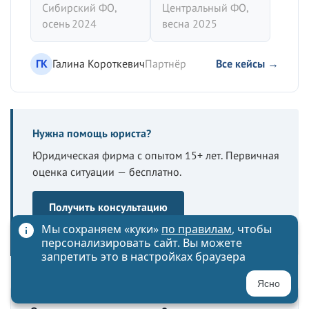
Сибирский ФО,
Центральный ФО,
осень 2024
весна 2025
ГК
Галина Короткевич
Партнёр
Все кейсы →
Нужна помощь юриста?
Юридическая фирма с опытом 15+ лет. Первичная
оценка ситуации — бесплатно.
Получить консультацию
Мы сохраняем «куки»
по правилам
, чтобы
Первичная оценка — бесплатно
персонализировать сайт. Вы можете
запретить это в настройках браузера
Ясно