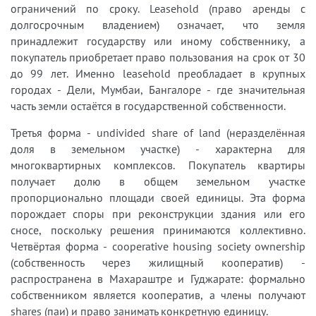
ограничений по сроку. Leasehold (право аренды с
долгосрочным владением) означает, что земля
принадлежит государству или иному собственнику, а
покупатель приобретает право пользования на срок от 30
до 99 лет. Именно leasehold преобладает в крупных
городах - Дели, Мумбаи, Бангалоре - где значительная
часть земли остаётся в государственной собственности.
Третья форма - undivided share of land (неразделённая
доля в земельном участке) - характерна для
многоквартирных комплексов. Покупатель квартиры
получает долю в общем земельном участке
пропорционально площади своей единицы. Эта форма
порождает споры при реконструкции здания или его
сносе, поскольку решения принимаются коллективно.
Четвёртая форма - cooperative housing society ownership
(собственность через жилищный кооператив) -
распространена в Махараштре и Гуджарате: формально
собственником является кооператив, а члены получают
shares (паи) и право занимать конкретную единицу.