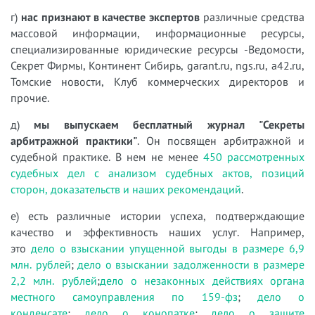
г)
нас признают в качестве экспертов
различные средства
массовой информации, информационные ресурсы,
специализированные юридические ресурсы -Ведомости,
Секрет Фирмы, Континент Сибирь, garant.ru, ngs.ru, a42.ru,
Томские новости, Клуб коммерческих директоров и
прочие.
д)
мы выпускаем бесплатный журнал "Секреты
арбитражной практики"
. Он посвящен арбитражной и
судебной практике. В нем не менее
450 рассмотренных
судебных дел с анализом судебных актов, позиций
сторон, доказательств и наших рекомендаций
.
е) есть различные истории успеха, подтверждающие
качество и эффективность наших услуг. Например,
это
дело о взыскании упущенной выгоды в размере 6,9
млн. рублей
;
дело о взыскании задолженности в размере
2,2 млн. рублей
;
дело о незаконных действиях органа
местного самоуправления по 159-фз
;
дело о
конденсате
;
дело о конопатке
;
дело о защите