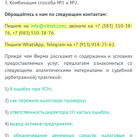
3. Комбинация способа №1 и №2.
Обращайтесь к нам по следующим контактам:
Пишите на
info@vitvet.com
, звоните на +7 (383) 310-38-
76, +7 (983) 510-38-76.
Пишите WhatsApp, Telegram на +7 (913) 918-25-62.
Прежде чем Фирма расскажет о содержании и условиях
предоставляемых услуг, предлагаем ознакомиться со
следующими аналитическими материалами и судебной
(арбитражной) практикой:
1)
8 ошибок при УСН
;
2)
как пережить налоговую проверку;
3)
ответственность директора:10 частых ошибок;
4)
вывод активов предприятия;
5)
обналичивание денежных средств: налоговые и