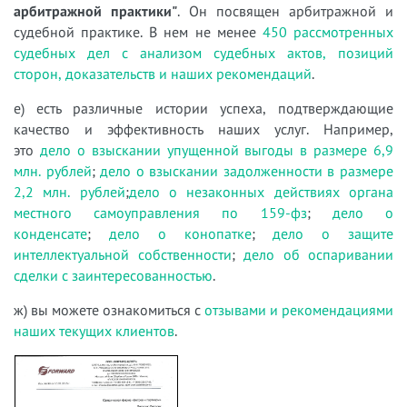
арбитражной практики"
. Он посвящен арбитражной и
судебной практике. В нем не менее
450 рассмотренных
судебных дел с анализом судебных актов, позиций
сторон, доказательств и наших рекомендаций
.
е) есть различные истории успеха, подтверждающие
качество и эффективность наших услуг. Например,
это
дело о взыскании упущенной выгоды в размере 6,9
млн. рублей
;
дело о взыскании задолженности в размере
2,2 млн. рублей
;
дело о незаконных действиях органа
местного самоуправления по 159-фз
;
дело о
конденсате
;
дело о конопатке
;
дело о защите
интеллектуальной собственности
;
дело об оспаривании
сделки с заинтересованностью
.
ж) вы можете ознакомиться с
отзывами и рекомендациями
наших текущих клиентов
.