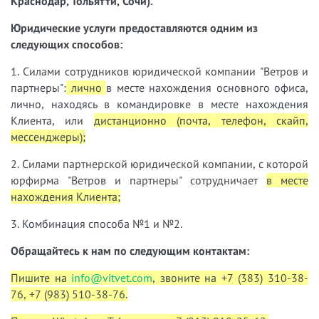
Краснодар, Тольятти, Сочи).
Юридические услуги предоставляются одним из
следующих способов:
1. Силами сотрудников юридической компании "Ветров и
партнеры":
лично
в месте нахождения основного офиса,
лично, находясь в командировке в месте нахождения
Клиента, или
дистанционно (почта, телефон, скайп,
мессенджеры);
2. Силами партнерской юридической компании, с которой
юрфирма "Ветров и партнеры" сотрудничает
в месте
нахождения Клиента;
3. Комбинация способа №1 и №2.
Обращайтесь к нам по следующим контактам:
Пишите на
info@vitvet.com
, звоните на +7 (383) 310-38-
76, +7 (983) 510-38-76.