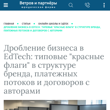
О нас
Юридические услуги
База знаний
Журнал "Секреты арбитражной
Подробнее о нас
Ведение судебных дел
ГЛАВНАЯ
СТАТЬИ
ОНЛАЙН-ШКОЛЫ И ЭДТЕХ
практики"
ДРОБЛЕНИЕ БИЗНЕСА В EDTECH: ТИПОВЫЕ "КРАСНЫЕ ФЛАГИ" В СТРУКТУРЕ БРЕНДА,
Рекомендации
Интеллектуальная собственность
ПЛАТЕЖНЫХ ПОТОКОВ И ДОГОВОРОВ С АВТОРАМИ
Статьи
Награды и рейтинги
Корпоративная практика
Новости
Преимущества юридической
Налоговая практика
Дробление бизнеса в
фирмы
Аудиоподкасты
Сопровождение бизнеса
EdTech: типовые "красные
Кейсы
Видеоподкасты
Ведение уголовных дел
флаги" в структуре
Вакансии
Справочная
Защита активов
бренда, платежных
Вопросы-ответы
Ведение дел о банкротстве
потоков и договоров с
Вебинары и семинары
авторами
Прямые эфиры