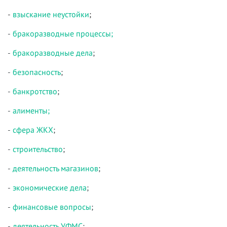
-
взыскание неустойки
;
-
бракоразводные процессы;
-
бракоразводные дела
;
-
безопасность
;
-
банкротство
;
-
алименты;
-
сфера ЖКХ
;
-
строительство
;
-
деятельность магазинов
;
-
экономические дела
;
-
финансовые вопросы
;
-
деятельность УФМС
;