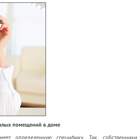
илых помещений в доме
еет определенную специфику. Так, собственник