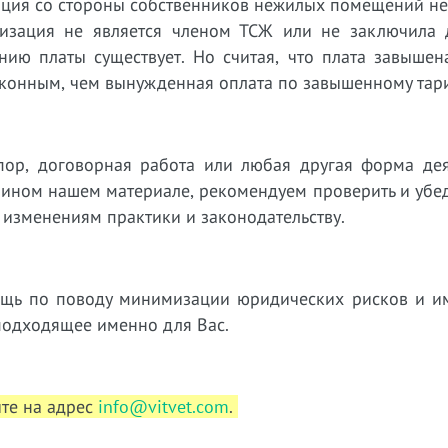
зиция со стороны собственников нежилых помещений н
низация не является членом ТСЖ или не заключила 
ию платы существует. Но считая, что плата завышена
конным, чем вынужденная оплата по завышенному тар
пор, договорная работа или любая другая форма дея
 ином нашем материале, рекомендуем проверить и убед
 изменениям практики и законодательству.
ощь по поводу минимизации юридических рисков и 
подходящее именно для Вас.
ите на адрес
info@vitvet.com
.