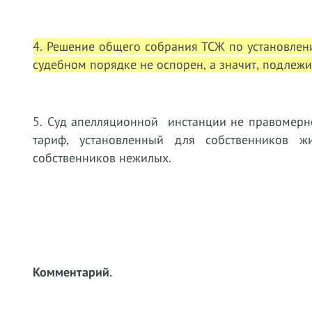
4. Решение общего собрания ТСЖ по установле
судебном порядке не оспорен, а значит, подлеж
5. Суд апелляционной инстанции не правомерн
тариф, установленный для собственников 
собственников нежилых.
Комментарий.