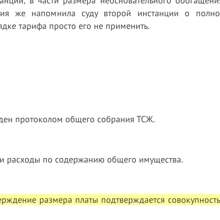
анции, в части размера неосновательного обогащени
ия же напомнила суду второй инстанции о полн
ядке тарифа просто его не применить.
ден протоколом общего собрания ТСЖ.
ти расходы по содержанию общего имущества.
верждение размера платы подтверждается совокупност