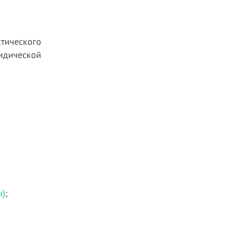
тического
идической
ы)
;