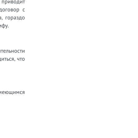
е приводит
договор с
, гораздо
ифу.
тельности
иться, что
имеющимся