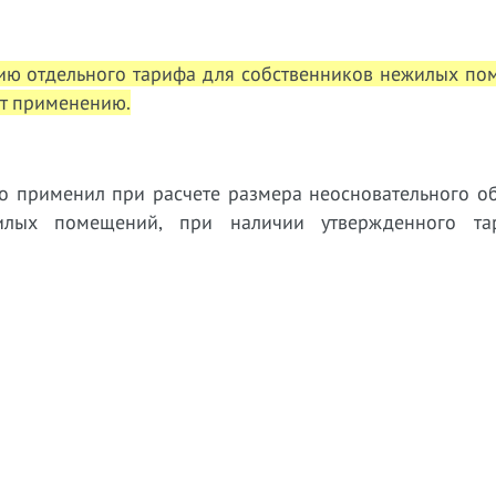
нию отдельного тарифа для собственников нежилых по
ит применению.
о применил при расчете размера неосновательного о
жилых помещений, при наличии утвержденного т