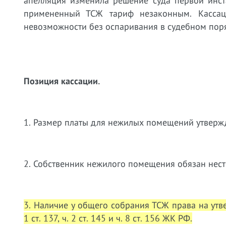
апелляция изменила решение суда первой инст
примененный ТСЖ тариф незаконным. Кассац
невозможности без оспаривания в судебном пор
Позиция кассации.
1. Размер платы для нежилых помещений утверж
2. Собственник нежилого помещения обязан нес
3. Наличие у общего собрания ТСЖ права на ут
1 ст. 137, ч. 2 ст. 145 и ч. 8 ст. 156 ЖК РФ.