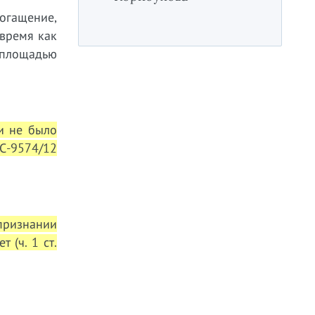
огащение,
 время как
 площадью
и не было
АС-9574/12
признании
 (ч. 1 ст.