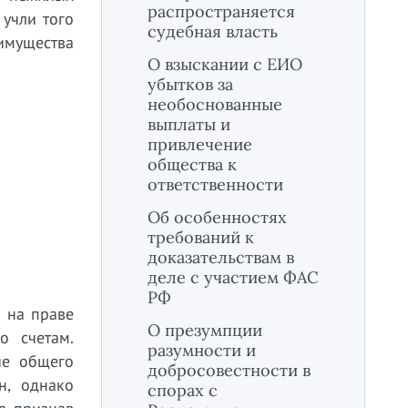
распространяется
учли того
судебная власть
 имущества
О взыскании с ЕИО
убытков за
необоснованные
выплаты и
привлечение
общества к
ответственности
Об особенностях
требований к
доказательствам в
деле с участием ФАС
РФ
 на праве
О презумпции
о счетам.
разумности и
ие общего
добросовестности в
н, однако
спорах с