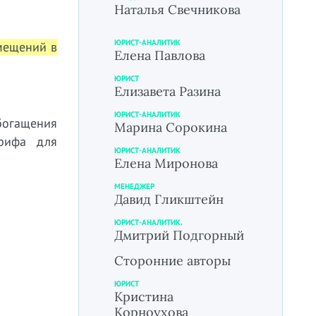
Наталья Свечникова
ЮРИСТ-АНАЛИТИК
мещений в
Елена Павлова
ЮРИСТ
Елизавета Разина
ЮРИСТ-АНАЛИТИК
богащения
Марина Сорокина
арифа для
ЮРИСТ-АНАЛИТИК
Елена Миронова
МЕНЕДЖЕР
Давид Гликштейн
ЮРИСТ-АНАЛИТИК.
Дмитрий Подгорный
Сторонние авторы
ЮРИСТ
Кристина
Корноухова