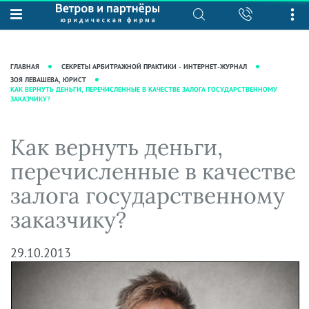
О нас
Юридические услуги
База знаний
Журнал "Секреты арбитражной
Подробнее о нас
Ведение судебных дел
ГЛАВНАЯ
СЕКРЕТЫ АРБИТРАЖНОЙ ПРАКТИКИ - ИНТЕРНЕТ-ЖУРНАЛ
практики"
Рекомендации
Интеллектуальная собственность
ЗОЯ ЛЕВАШЕВА, ЮРИСТ
КАК ВЕРНУТЬ ДЕНЬГИ, ПЕРЕЧИСЛЕННЫЕ В КАЧЕСТВЕ ЗАЛОГА ГОСУДАРСТВЕННОМУ
Статьи
ЗАКАЗЧИКУ?
Награды и рейтинги
Корпоративная практика
Новости
Преимущества юридической
Налоговая практика
Как вернуть деньги,
фирмы
Аудиоподкасты
Сопровождение бизнеса
Кейсы
Видеоподкасты
перечисленные в качестве
Ведение уголовных дел
Вакансии
Справочная
залога государственному
Защита активов
Вопросы-ответы
заказчику?
Ведение дел о банкротстве
Вебинары и семинары
Прямые эфиры
29.10.2013