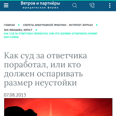
О нас
Юридические услуги
База знаний
Журнал "Секреты арбитражной
Подробнее о нас
Ведение судебных дел
ГЛАВНАЯ
СЕКРЕТЫ АРБИТРАЖНОЙ ПРАКТИКИ - ИНТЕРНЕТ-ЖУРНАЛ
практики"
Рекомендации
Интеллектуальная собственность
ЗОЯ ЛЕВАШЕВА, ЮРИСТ
КАК СУД ЗА ОТВЕТЧИКА ПОРАБОТАЛ, ИЛИ КТО ДОЛЖЕН ОСПАРИВАТЬ РАЗМЕР
Статьи
НЕУСТОЙКИ
Награды и рейтинги
Корпоративная практика
Новости
Преимущества юридической
Налоговая практика
Как суд за ответчика
фирмы
Аудиоподкасты
Сопровождение бизнеса
Кейсы
Видеоподкасты
поработал, или кто
Ведение уголовных дел
Вакансии
Справочная
должен оспаривать
Защита активов
Вопросы-ответы
размер неустойки
Ведение дел о банкротстве
Вебинары и семинары
Прямые эфиры
07.08.2013