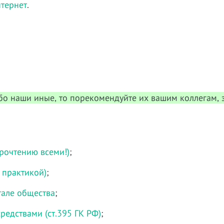
нтернет
.
ибо наши иные, то порекомендуйте их вашим коллегам,
прочтению всеми!)
;
й практикой)
;
тале общества
;
едствами (ст.395 ГК РФ)
;