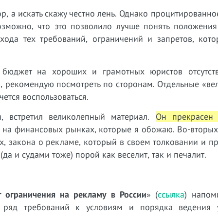
тор, а искать скажу честно лень. Однако процитированн
озможно, что это позволило лучше понять положени
бхода тех требований, ограничений и запретов, кото
 бюджет на хороших и грамотных юристов отсутств
я, рекомендую посмотреть по сторонам. Отдельные «в
ется воспользоваться.
и, встретил великолепный материал.
Он прекрасен
ти на финансовых рынках, которые я обожаю. Во-вторых
х, закона о рекламе, который в своем толковании и 
а и судами тоже) порой как веселит, так и печалит.
 ограничения на рекламу в России
» (
ссылка
) напом
л ряд требований к условиям и порядка ведения 