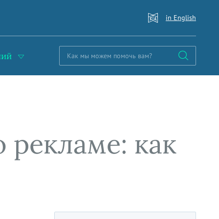
in English
ний
 рекламе: как