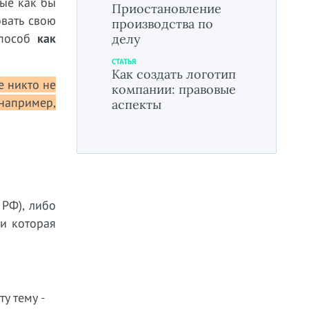
ные как бы
Приостановление
овать свою
производства по
способ
как
делу
СТАТЬЯ
Как создать логотип
е никто не
компании: правовые
например,
аспекты
 РФ), либо
и которая
у тему -