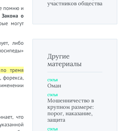
участников общества
ое помню и
я
Закона о
рые могут
ует, либо
елосипеды»
Другие
материалы
 по тремя
, форекса,
СТАТЬЯ
применении
Оман
СТАТЬЯ
Мошенничество в
крупном размере:
порог, наказание,
инает, что
защита
указанной
СТАТЬЯ