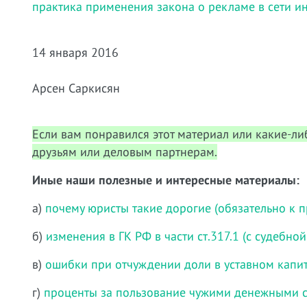
практика применения закона о рекламе в сети и
14 января 2016
Арсен Саркисян
Если вам понравился этот материал или какие-л
друзьям или деловым партнерам.
Иные наши полезные и интересные материалы:
а)
почему юристы такие дорогие (обязательно к 
б)
изменения в ГК РФ в части ст.317.1 (с судебно
в)
ошибки при отчуждении доли в уставном капи
г)
проценты за пользование чужими денежными ср