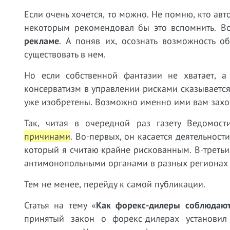
Если очень хочется, то можно. Не помню, кто ав
некоторым рекомендовал бы это вспомнить. В
рекламе
. А поняв их, осознать возможность о
существовать в нем.
Но если собственной фантазии не хватает, а
консерватизм в управлении рисками сказываетс
уже изобретены. Возможно именно ими вам захоч
Так, читая в очередной раз газету Ведомост
причинами
. Во-первых, он касается деятельнос
который я считаю крайне рискованным. В-третьи
антимонопольными органами в разных регионах (д
Тем не менее, перейду к самой публикации.
Статья на тему «
Как форекс-дилеры соблюдают
принятый закон о форекс-дилерах установи