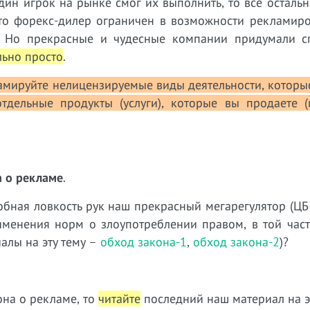
дин игрок на рынке смог их выполнить, то все осталь
, что форекс-дилер ограничен в возможности рекламир
ь. Но прекрасные и чудесные компании придумали 
льно просто
.
амируйте нелицензируемые виды деятельности, которы
отдельные продукты (услуги), которые вы продаете (
а о рекламе
.
обная ловкость рук наш прекрасный мегарегулятор (ЦБ
именения норм о злоупотреблении правом, в той част
алы на эту тему –
обход закона-1
,
обход закона-2
)?
она о рекламе, то
читайте
последний наш материал на эт