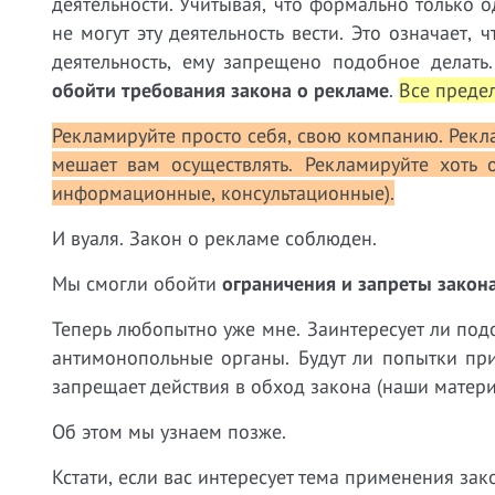
деятельности. Учитывая, что формально только о
не могут эту деятельность вести. Это означает
деятельность, ему запрещено подобное делат
обойти требования закона о рекламе
.
Все преде
Рекламируйте просто себя, свою компанию. Рекл
мешает вам осуществлять. Рекламируйте хоть 
информационные, консультационные).
И вуаля. Закон о рекламе соблюден.
Мы смогли обойти
ограничения и запреты закон
Теперь любопытно уже мне. Заинтересует ли под
антимонопольные органы. Будут ли попытки пр
запрещает действия в обход закона (наши матери
Об этом мы узнаем позже.
Кстати, если вас интересует тема применения зак