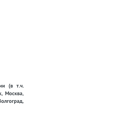
и (в т.ч.
к, Москва,
Волгоград,