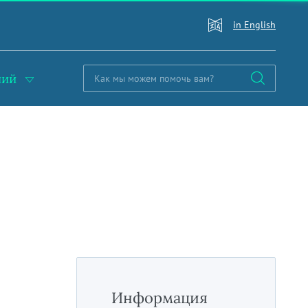
in English
ний
Информация