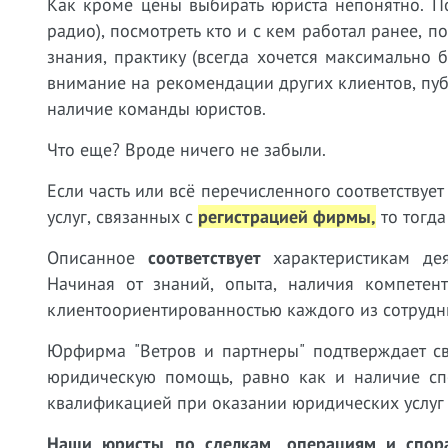
Как кроме цены выбирать юриста непонятно. П
радио), посмотреть кто и с кем работал ранее, 
знания, практику (всегда хочется максимально
внимание на рекомендации других клиентов, пу
наличие команды юристов.
Что еще? Вроде ничего не забыли.
Если часть или всё перечисленного соответству
услуг, связанных с
регистрацией фирмы,
т
о тогда
Описанное
соответствует
характеристикам дея
Начиная от знаний, опыта, наличия компетен
клиентоориентированностью каждого из сотрудн
Юрфирма "Ветров и партнеры" подтверждает св
юридическую помощь, равно как и наличие сп
квалификацией при оказании юридических услу
Наши юристы
по сделкам, операциям и спо