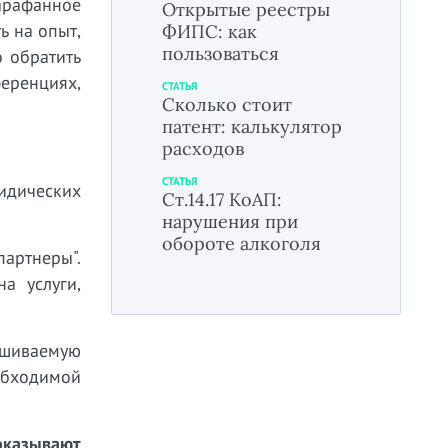
арафанное
Открытые реестры
ь на опыт,
ФИПС: как
пользоваться
о обратить
ференциях,
СТАТЬЯ
Сколько стоит
патент: калькулятор
расходов
СТАТЬЯ
ридических
Ст.14.17 КоАП:
нарушения при
обороте алкоголя
артнеры".
а услуги,
ашиваемую
бходимой
казывают