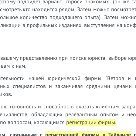
оэтому подойдет вариант "спроси знакомых" (он же с
посмотреть кто находится рядом. Затем можно посмотрет
 большое количество подходящего опыта). Затем можн
бликации в профильных изданиях, выступления на кон
ет вашему представлению при поиске юриста, выборе ю
 вам к нам.
тельности нашей юридической фирмы "Ветров и п
тных специалистов и заканчивая средними ценами н
иков.
ою готовность и способность оказать клиентам запр
ециалистов, обладающих релевантным опытом и нео
г по вопросам, касающимся
регистрации фирмы
.
рам, связанным с
регистрацией фирмы в Тайланде
о