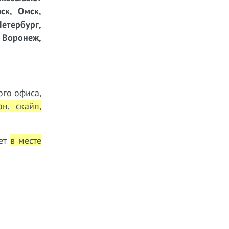
ск, Омск,
етербург,
, Воронеж,
ого офиса,
он, скайп,
ает
в месте