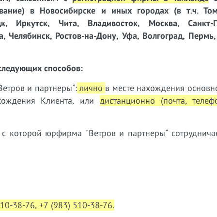
вание) в Новосибирске и иных городах (в т.ч. Том
к, Иркутск, Чита, Владивосток, Москва, Санкт-П
, Челябинск, Ростов-на-Дону, Уфа, Волгоград, Пермь
следующих способов:
етров и партнеры":
лично
в месте нахождения основн
ахождения Клиента, или
дистанционно (почта, телеф
 с которой юрфирма "Ветров и партнеры" сотруднич
310-38-76, +7 (983) 510-38-76.