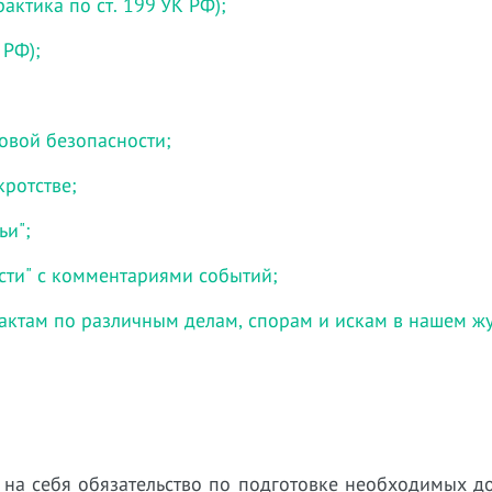
актика по ст. 199 УК РФ);
 РФ);
говой безопасности;
кротстве;
ьи";
сти" с комментариями событий;
актам по различным делам, спорам и искам в нашем ж
 на себя обязательство по подготовке необходимых д