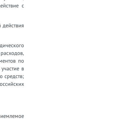
ействие с
 действия
дического
расходов,
ментов по
 участие в
ю средств;
оссийских
риемлемое