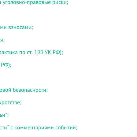
и уголовно-правовые риски;
ми взносами;
я;
актика по ст. 199 УК РФ);
 РФ);
говой безопасности;
кротстве;
ьи";
сти" с комментариями событий;