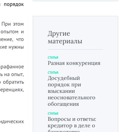
й порядок
 При этом
 опытом и
Другие
ение, что
материалы
акие нужны
СТАТЬЯ
Разная конкуренция
арафанное
СТАТЬЯ
ь на опыт,
Досудебный
о обратить
порядок при
ференциях,
взыскании
неосновательного
обогащения
СТАТЬЯ
Вопросы и ответы:
ридических
кредитор в деле о
банкротстве