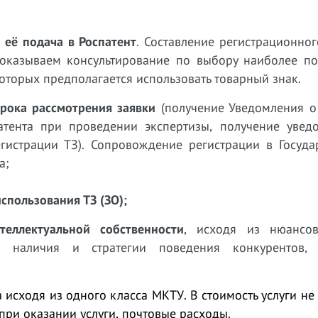
 её подача в Роспатент
.
Составление регистрационног
казываем консультирование по выбору наиболее п
которых предполагается использовать товарный знак.
срока рассмотрения заявки
(получение
Уведомления о
атента при проведении экспертизы,
получение увед
егистрации ТЗ).
Сопровождение регистрации в Госуда
а;
спользования ТЗ (ЗО);
ллектуальной собственности
, исходя из нюансо
в, наличия и стратегии поведения конкурентов,
а исходя из одного класса МКТУ. В стоимость услуги н
при оказании услуги, почтовые расходы.