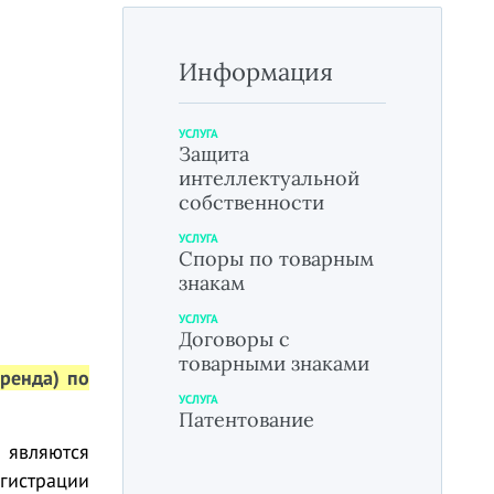
Информация
УСЛУГА
Защита
интеллектуальной
собственности
УСЛУГА
Споры по товарным
знакам
УСЛУГА
Договоры с
товарными знаками
бренда)
по
УСЛУГА
Патентование
» являются
гистрации