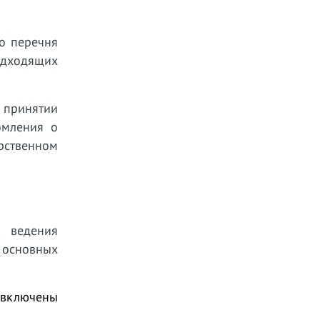
о перечня
одходящих
 принятии
омления о
рственном
в ведения
 основных
е включены