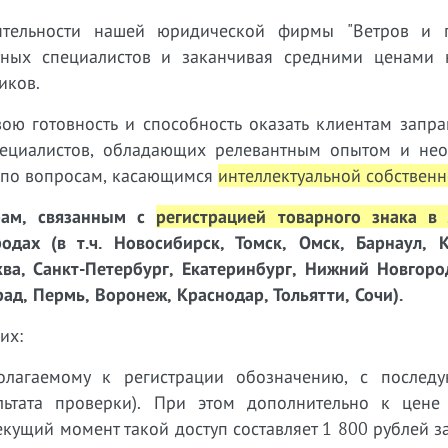
тельности нашей юридической фирмы "Ветров и п
тных специалистов и заканчивая средними ценами н
иков.
ою готовность и способность оказать клиентам запр
ециалистов, обладающих релевантным опытом и нео
г по вопросам, касающимся
интеллектуальной собственн
рам, связанным с
регистрацией товарного знака в
дах (в т.ч. Новосибирск, Томск, Омск, Барнаул, К
ква, Санкт-Петербург, Екатеринбург, Нижний Новгоро
рад, Пермь, Воронеж, Краснодар, Тольятти, Сочи).
их:
лагаемому к регистрации обозначению, с
последу
ьтата проверки). При
этом дополнительно к цене 
кущий момент такой доступ составляет 1 800 рублей з