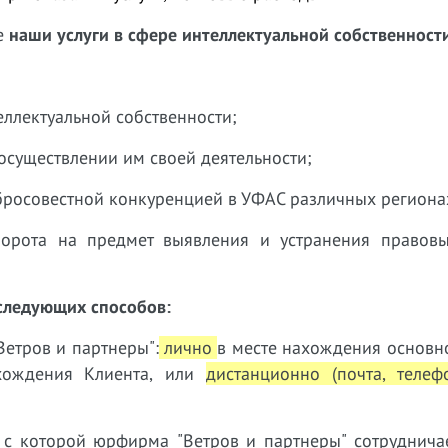
е
наши услуги в сфере интеллектуальной собственност
еллектуальной собственности;
 осуществлении им своей деятельности;
обросовестной конкуренцией в УФАС различных региона
борота на предмет выявления и устранения правовы
следующих способов:
етров и партнеры":
лично
в месте нахождения основн
ахождения Клиента, или
дистанционно (почта, телеф
 с которой юрфирма "Ветров и партнеры" сотруднич