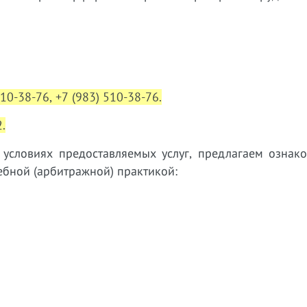
310-38-76, +7 (983) 510-38-76.
.
словиях предоставляемых услуг, предлагаем ознако
бной (арбитражной) практикой: