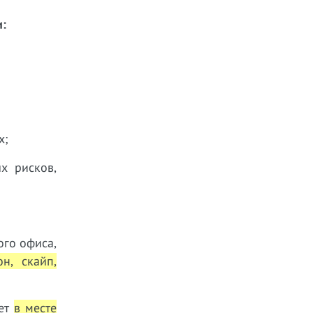
и:
х;
х рисков,
ого офиса,
он, скайп,
ает
в месте