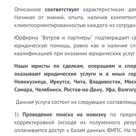
Описанное
соответствует
характеристикам дея
Начиная от знаний, опыта, наличия компетен
клиентоориентированностью каждого из сотрудн
Юрфирма "Ветров и партнеры" подтверждает св
юридическую помощь, равно как и наличие сп
квалификацией при оказании юридических услу
Наши юристы
по сделкам, операциям и спо
оказывают юридические услуги и в иных горо
Новокузнецк, Иркутск, Чита, Владивосток, Мос
Самара, Челябинск, Ростов-на-Дону, Уфа, Волгог
Данная услуга состоит из следующих составляющ
1)
Проведение поиска на новизну
по предпо
корректировкой (исходя из полученного резул
оплачивается доступ к базам данных ФИПС. На те