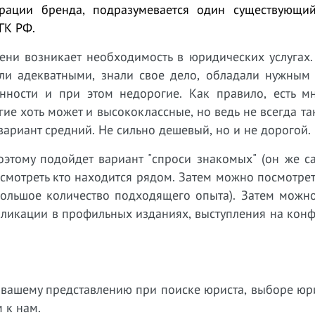
страции бренда, подразумевается один существующи
ГК РФ.
ни возникает необходимость в юридических услугах.
ли адекватными, знали свое дело, обладали нужным
ности и при этом недорогие. Как правило, есть мн
ие хоть может и высококлассные, но ведь не всегда т
ариант средний. Не сильно дешевый, но и не дорогой.
оэтому подойдет вариант "спроси знакомых" (он же с
посмотреть кто находится рядом. Затем можно посмотрет
 большое количество подходящего опыта). Затем можн
бликации в профильных изданиях, выступления на кон
ет вашему представлению при поиске юриста, выборе ю
м к нам.