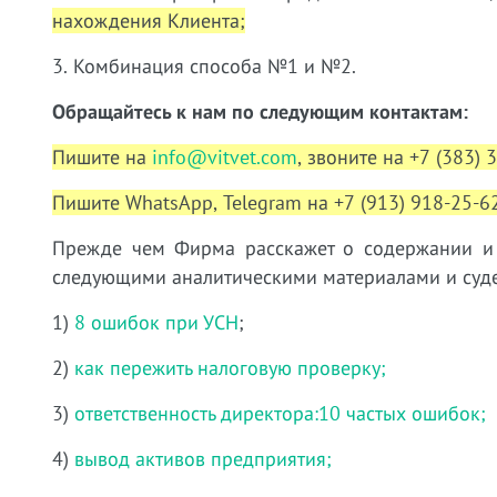
нахождения Клиента;
3. Комбинация способа №1 и №2.
Обращайтесь к нам по следующим контактам:
Пишите на
info@vitvet.com
, звоните на +7 (383) 
Пишите WhatsApp, Telegram на +7 (913) 918-25-62
Прежде чем Фирма расскажет о содержании и у
следующими аналитическими материалами и суде
1)
8 ошибок при УСН
;
2)
как пережить налоговую проверку;
3)
ответственность директора:10 частых ошибок;
4)
вывод активов предприятия;