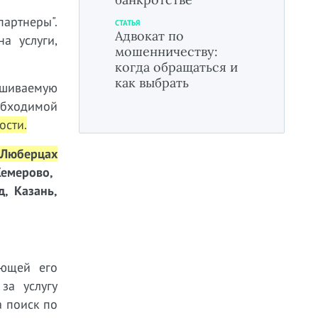
артнеры".
СТАТЬЯ
Адвокат по
а услуги,
мошенничеству:
когда обращаться и
как выбрать
ашиваемую
бходимой
ости
.
 Люберцах
емерово,
д, Казань,
ющей его
за услугу
а поиск по