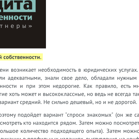
й собственности.
ни возникает необходимость в юридических услугах.
ли адекватными, знали свое дело, обладали нужным
ности и при этом недорогие. Как правило, есть мн
ие хоть может и высококлассные, но ведь не всегда т
ариант средний. Не сильно дешевый, но и не дорогой.
оэтому подойдет вариант "спроси знакомых" (он же с
посмотреть кто находится рядом. Затем можно посмотрет
 большое количество подходящего опыта). Затем можн
бликации в профильных изданиях, выступления на кон