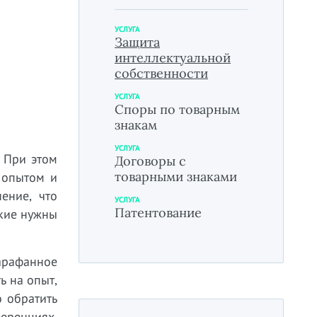
УСЛУГА
Защита
интеллектуальной
собственности
УСЛУГА
Споры по товарным
знакам
УСЛУГА
 При этом
Договоры с
товарными знаками
 опытом и
ение, что
УСЛУГА
Патентование
акие нужны
арафанное
ь на опыт,
о обратить
ференциях,