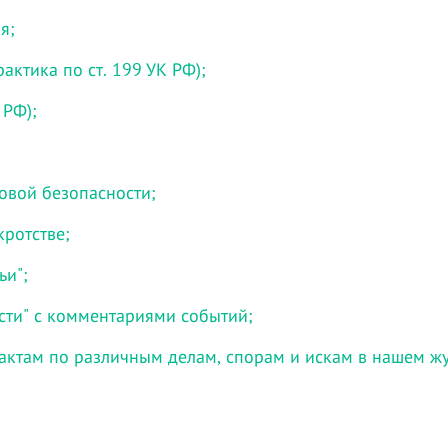
я;
актика по ст. 199 УК РФ);
 РФ);
говой безопасности;
кротстве;
ьи";
сти" с комментариями событий;
актам по различным делам, спорам и искам в нашем ж