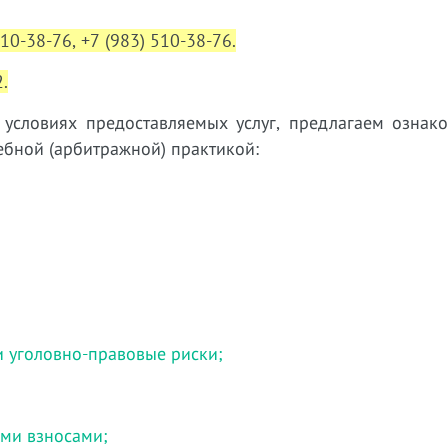
310-38-76, +7 (983) 510-38-76.
.
словиях предоставляемых услуг, предлагаем ознако
бной (арбитражной) практикой:
и уголовно-правовые риски;
ми взносами;