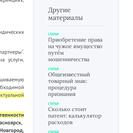
Другие
материалы
ридических
СТАТЬЯ
Приобретение права
на чужое имущество
артнеры".
путём
мошенничества
а услуги,
СТАТЬЯ
Общеизвестный
ашиваемую
товарный знак:
бходимой
процедура
признания
ктуальной
СТАТЬЯ
Сколько стоит
твенности
патент: калькулятор
расходов
асноярск,
 Новгород,
СТАТЬЯ