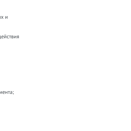
ых и
действия
иента;