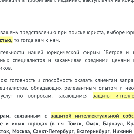
ет вашему представлению при поиске юриста, выборе ю
стью,
т
о тогда вам к нам.
тельности нашей юридической фирмы "Ветров и п
тных специалистов и заканчивая средними ценами н
иков.
ою готовность и способность оказать клиентам запр
ециалистов, обладающих релевантным опытом и нео
х услуг по вопросам, касающимся
защиты интелле
орам, связанным с
защитой интеллектуальной собс
 и иных городах (в т.ч. Томск, Омск, Барнаул, Кр
сток, Москва, Санкт-Петербург, Екатеринбург, Нижний