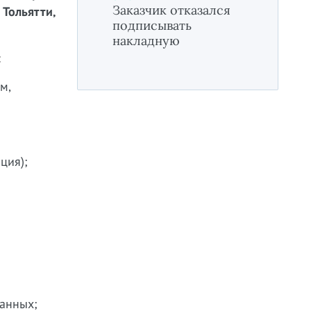
Заказчик отказался
 Тольятти,
подписывать
накладную
:
м,
ция);
данных;