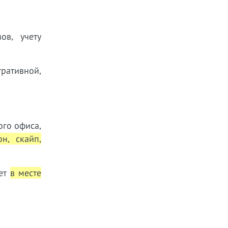
ов, учету
ративной,
ого офиса,
он, скайп,
ает
в месте