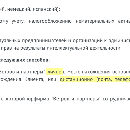
й, немецкий, испанский);
ому учету, налогообложению нематериальных актив
дуальных предпринимателей и организаций к админист
 прав на результаты интеллектуальной деятельности.
следующих способов:
етров и партнеры":
лично
в месте нахождения основн
ахождения Клиента, или
дистанционно (почта, телеф
 с которой юрфирма "Ветров и партнеры" сотруднич