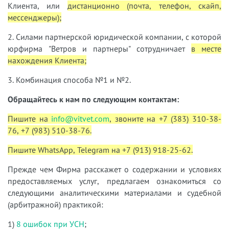
Клиента, или
дистанционно (почта, телефон, скайп,
мессенджеры);
2. Силами партнерской юридической компании, с которой
юрфирма "Ветров и партнеры" сотрудничает
в месте
нахождения Клиента;
3. Комбинация способа №1 и №2.
Обращайтесь к нам по следующим контактам:
Пишите на
info@vitvet.com
, звоните на +7 (383) 310-38-
76, +7 (983) 510-38-76.
Пишите WhatsApp, Telegram на +7 (913) 918-25-62.
Прежде чем Фирма расскажет о содержании и условиях
предоставляемых услуг, предлагаем ознакомиться со
следующими аналитическими материалами и судебной
(арбитражной) практикой:
1)
8 ошибок при УСН
;