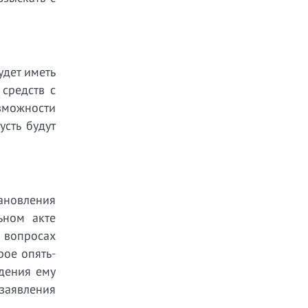
дет иметь
средств с
озможности
сть будут
ановления
ьном акте
 вопросах
рое опять-
дения ему
 заявления