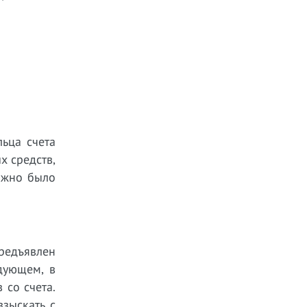
льца счета
х средств,
можно было
редъявлен
дующем, в
 со счета.
взыскать с