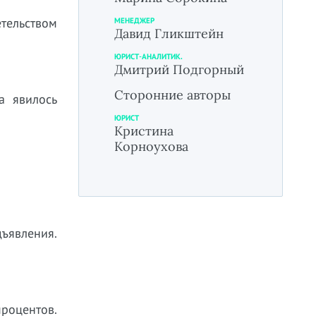
тельством
МЕНЕДЖЕР
Давид Гликштейн
ЮРИСТ-АНАЛИТИК.
Дмитрий Подгорный
Сторонние авторы
а явилось
ЮРИСТ
Кристина
Корноухова
дъявления.
роцентов.