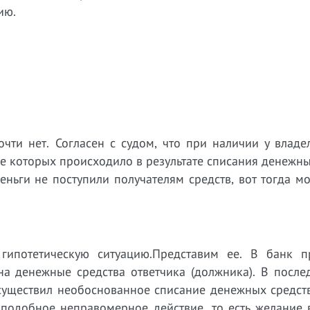
ию.
очти нет. Согласен с судом, что при наличии у владе
е которых происходило в результате списания денежны
деньги не поступили получателям средств, вот тогда 
 гипотетическую ситуацию.Представим ее. В банк п
на денежные средства ответчика (должника). В после
существил необоснованное списание денежных средств
 подобное неправомерное действие, то есть желание 