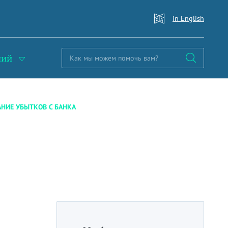
in English
ний
НИЕ УБЫТКОВ С БАНКА