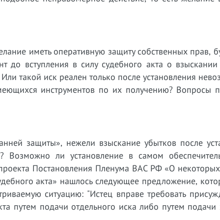
ание иметь оперативную защиту собственных прав, бу
т до вступления в силу судебного акта о взыскании 
 Или такой иск реален только после установления нев
меющихся инструментов по их получению? Вопросы пу
ранней защиты», нежели взыскание убытков после уст
а? Возможно ли установление в самом обеспечител
 проекта Постановления Пленума ВАС РФ «О некоторых
удебного акта» нашлось следующее предложение, кото
триваемую ситуацию: "Истец вправе требовать присуж
кта путем подачи отдельного иска либо путем подачи