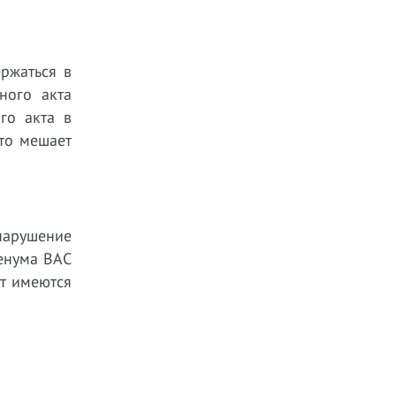
ржаться в
ного акта
го акта в
что мешает
нарушение
ленума ВАС
ут имеются