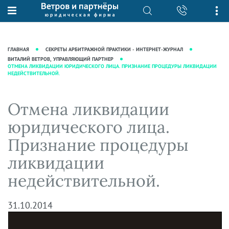
О нас
Юридические услуги
База знаний
Журнал "Секреты арбитражной
Подробнее о нас
Ведение судебных дел
ГЛАВНАЯ
СЕКРЕТЫ АРБИТРАЖНОЙ ПРАКТИКИ - ИНТЕРНЕТ-ЖУРНАЛ
практики"
Рекомендации
Интеллектуальная собственность
ВИТАЛИЙ ВЕТРОВ, УПРАВЛЯЮЩИЙ ПАРТНЕР
ОТМЕНА ЛИКВИДАЦИИ ЮРИДИЧЕСКОГО ЛИЦА. ПРИЗНАНИЕ ПРОЦЕДУРЫ ЛИКВИДАЦИИ
Статьи
НЕДЕЙСТВИТЕЛЬНОЙ.
Награды и рейтинги
Корпоративная практика
Новости
Преимущества юридической
Налоговая практика
Отмена ликвидации
фирмы
Аудиоподкасты
Сопровождение бизнеса
Кейсы
Видеоподкасты
юридического лица.
Ведение уголовных дел
Вакансии
Справочная
Признание процедуры
Защита активов
Вопросы-ответы
ликвидации
Ведение дел о банкротстве
Вебинары и семинары
недействительной.
Прямые эфиры
31.10.2014