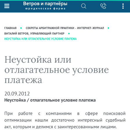
О нас
Юридические услуги
База знаний
Журнал "Секреты арбитражной
Подробнее о нас
Ведение судебных дел
ГЛАВНАЯ
СЕКРЕТЫ АРБИТРАЖНОЙ ПРАКТИКИ - ИНТЕРНЕТ-ЖУРНАЛ
практики"
Рекомендации
Интеллектуальная собственность
ВИТАЛИЙ ВЕТРОВ, УПРАВЛЯЮЩИЙ ПАРТНЕР
НЕУСТОЙКА ИЛИ ОТЛАГАТЕЛЬНОЕ УСЛОВИЕ ПЛАТЕЖА
Статьи
Награды и рейтинги
Корпоративная практика
Новости
Преимущества юридической
Налоговая практика
Неустойка или
фирмы
Аудиоподкасты
Сопровождение бизнеса
отлагательное условие
Кейсы
Видеоподкасты
Ведение уголовных дел
платежа
Вакансии
Справочная
Защита активов
Вопросы-ответы
Ведение дел о банкротстве
20.09.2012
Вебинары и семинары
Неустойка / отлагательное условие платежа
Прямые эфиры
При работе с компаниями в сфере поисковой
оптимизации нашли достаточно интересный судебный
акт, которым и делимся с заинтересованными лицами.