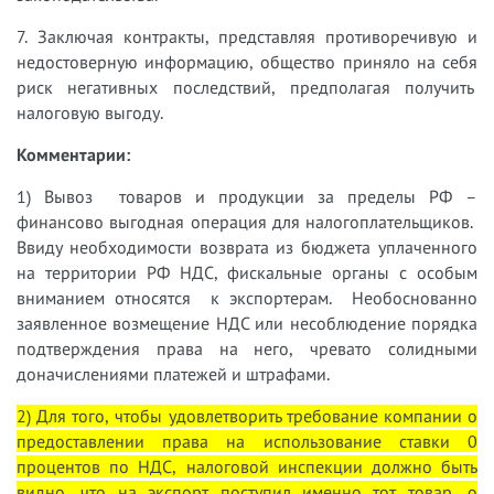
7. Заключая контракты, представляя противоречивую и
недостоверную информацию, общество приняло на себя
риск негативных последствий, предполагая получить
налоговую выгоду.
Комментарии:
1) Вывоз товаров и продукции за пределы РФ –
финансово выгодная операция для налогоплательщиков.
Ввиду необходимости возврата из бюджета уплаченного
на территории РФ НДС, фискальные органы с особым
вниманием относятся к экспортерам. Необоснованно
заявленное возмещение НДС или несоблюдение порядка
подтверждения права на него, чревато солидными
доначислениями платежей и штрафами.
2) Для того, чтобы удовлетворить требование компании о
предоставлении права на использование ставки 0
процентов по НДС, налоговой инспекции должно быть
видно, что на экспорт поступил именно тот товар, о