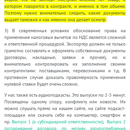
котором говорится в контракте, и именно в том объеме.
Поэтому нужно внимательно следить, какие документы
выдает таможня и как именно она делает осмотр.
3) В современных условиях обоснование права на
применение налоговых вычетов по НДС является сложной
и ответственной процедурой. Экспортер должен не только
грамотно составлять и оформлять собственные документы
(договоры, накладные, заявки и прочее), но и
внимательно контролировать их заполнение своими
контрагентами: поставщиками, перевозчиками и т.д. В
противном случае доказать правомерность применения
нулевой ставки будет очень сложно.
У нас также есть аудиоподкасты. Это выпуски по 2-5 минут.
Посвящены одному спору, конфликту или новости. Их
можно слушать прямо на нашем сайте, на сайте подкаст-
площадки или скачать себе на компьютер, смартфон и
пр.
Выпуск 1 (о субсидиарной ответственности)
;
Выпуск 2
(оспаривание договора по мотиву злоупотребления