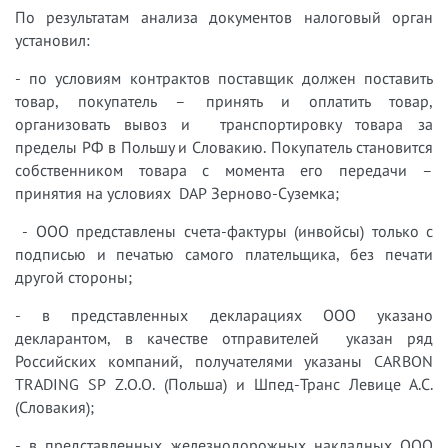
По результатам анализа документов налоговый орган
установил:
- по условиям контрактов поставщик должен поставить
товар, покупатель – принять и оплатить товар,
организовать вывоз и транспортировку товара за
пределы РФ в Польшу и Словакию. Покупатель становится
собственником товара с момента его передачи –
принятия на условиях DAP Зерново-Суземка;
- ООО представлены счета-фактуры (инвойсы) только с
подписью и печатью самого плательщика, без печати
другой стороны;
- в представленных декларациях ООО указано
декларантом, в качестве отправителей указан ряд
Российских компаний, получателями указаны CARBON
TRADING SP Z.O.O. (Польша) и Шпед-Транс Левице А.С.
(Словакия);
- в представленных железнодорожных накладных ООО