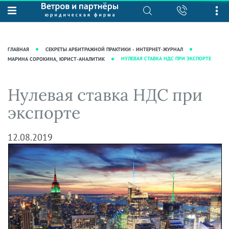
О нас
Юридические услуги
База знаний
Журнал "Секреты арбитражной
Подробнее о нас
Ведение судебных дел
ГЛАВНАЯ
СЕКРЕТЫ АРБИТРАЖНОЙ ПРАКТИКИ - ИНТЕРНЕТ-ЖУРНАЛ
практики"
Рекомендации
Интеллектуальная собственность
НУЛЕВАЯ СТАВКА НДС ПРИ ЭКСПОРТЕ
МАРИНА СОРОКИНА, ЮРИСТ-АНАЛИТИК
Статьи
Награды и рейтинги
Корпоративная практика
Новости
Нулевая ставка НДС при
Преимущества юридической
Налоговая практика
фирмы
Аудиоподкасты
экспорте
Сопровождение бизнеса
Кейсы
Видеоподкасты
Ведение уголовных дел
12.08.2019
Вакансии
Справочная
Защита активов
Вопросы-ответы
Ведение дел о банкротстве
Вебинары и семинары
Прямые эфиры