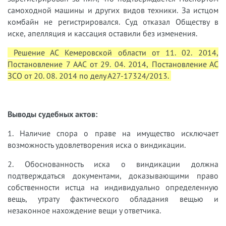
самоходной машины и других видов техники. За истцом
комбайн не регистрировался. Суд отказал Обществу в
иске, апелляция и кассация оставили без изменения.
Решение АС Кемеровской области от 11. 02. 2014,
Постановление 7 ААС от 29. 04. 2014, Постановление АС
ЗСО от 20. 08. 2014 по делу А27-17324/2013.
Выводы судебных актов:
1. Наличие спора о праве на имущество исключает
возможность удовлетворения иска о виндикации.
2. Обоснованность иска о виндикации должна
подтверждаться документами, доказывающими право
собственности истца на индивидуально определенную
вещь, утрату фактического обладания вещью и
незаконное нахождение вещи у ответчика.