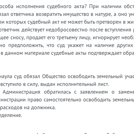
особа исполнения судебного акта? При наличии обсто
зал ответчика возвратить имущество в натуре, а оно у
при которых судебный акт не может быть претворен в жи
 ответчик действует недобросовестно после вступления
щее сносу, продает его третьему лицу, игнорирует нео
но предположить, что суд укажет на наличие других
 в данном материале судебные акты подтверждает обра
аула суд обязал Общество освободить земельный учас
вступило в силу, выдан исполнительный лист.
. Администрация обратилась с заявлением о замен
инистрации право самостоятельно освободить земельн
 расходов на должника.
еделение.