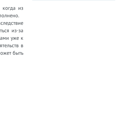
 когда из
полнено.
следствие
ься из-за
ками уже к
тельств в
может быть