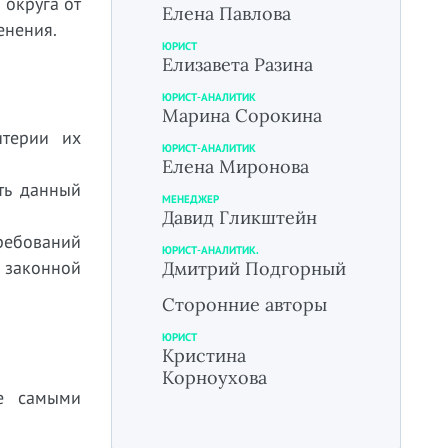
 округа от
Елена Павлова
енения.
ЮРИСТ
Елизавета Разина
ЮРИСТ-АНАЛИТИК
Марина Сорокина
итерии их
ЮРИСТ-АНАЛИТИК
Елена Миронова
ть данный
МЕНЕДЖЕР
Давид Гликштейн
ребований
ЮРИСТ-АНАЛИТИК.
 законной
Дмитрий Подгорный
Сторонние авторы
ЮРИСТ
Кристина
Корноухова
не самыми