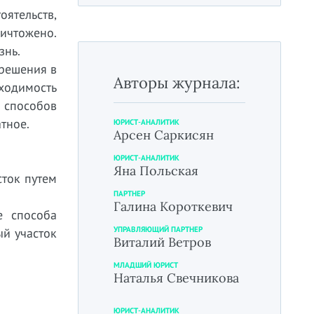
ятельств,
ничтожено.
знь.
 решения в
Авторы журнала:
бходимость
 способов
тное.
ЮРИСТ-АНАЛИТИК
Арсен Саркисян
ЮРИСТ-АНАЛИТИК
Яна Польская
ток путем
ПАРТНЕР
Галина Короткевич
е способа
УПРАВЛЯЮЩИЙ ПАРТНЕР
ый участок
Виталий Ветров
МЛАДШИЙ ЮРИСТ
Наталья Свечникова
ЮРИСТ-АНАЛИТИК