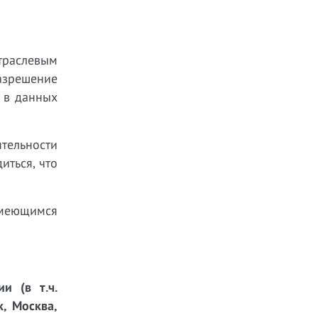
траслевым
азрешение
 в данных
тельности
иться, что
имеющимся
и (в т.ч.
к, Москва,