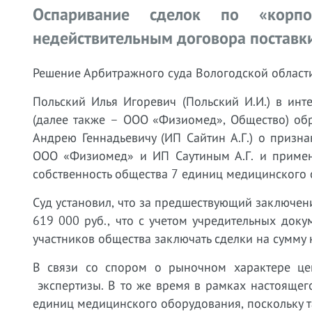
Оспаривание сделок по «корпо
недействительным договора поставк
Решение Арбитражного суда Вологодской области
Польский Илья Игоревич (Польский И.И.) в ин
(далее также – ООО «Физиомед», Общество) об
Андрею Геннадьевичу (ИП Сайтин А.Г.) о приз
ООО «Физиомед» и ИП Саутиным А.Г. и примене
собственность общества 7 единиц медицинского
Суд установил, что за предшествующий заключен
619 000 руб., что с учетом учредительных доку
участников общества заключать сделки на сумму 
В связи со спором о рыночном характере це
экспертизы. В то же время в рамках настоящег
единиц медицинского оборудования, поскольку т