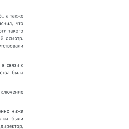
., а также
снил, что
оги такого
й осмотр.
тствовали
 в связи с
ства была
заключение
венно ниже
елки были
 директор,