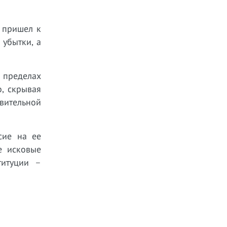
 пришел к
 убытки, а
в пределах
о, скрывая
твительной
сие на ее
е исковые
титуции –