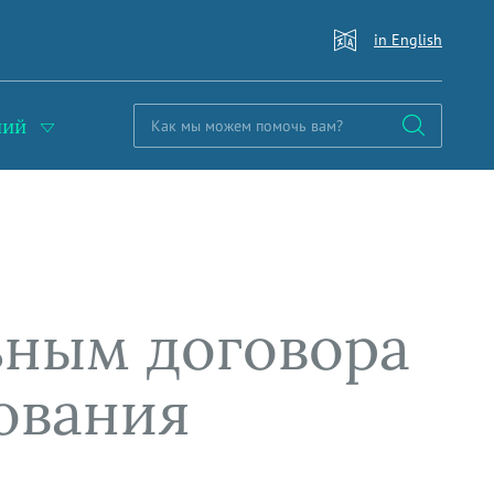
in English
ний
ьным договора
ования