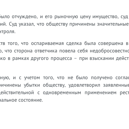
было отчуждено, и его рыночную цену имущество, суд
й. Суд указал, что обществу причинены значительные
нтроля.
ьств того, что оспариваемая сделка была совершена 
о, что сторона ответчика повела себя недобросовестн
ько в рамках другого процесса – при взыскании дейс
ную, и с учетом того, что не было получено согла
ичинены убытки обществу, удовлетворил заявленны
действительной с одновременным применением рес
чальное состояние.