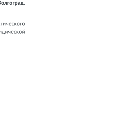
Волгоград,
тического
идической