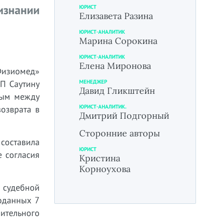
знании
ЮРИСТ
Елизавета Разина
ЮРИСТ-АНАЛИТИК
Марина Сорокина
ЮРИСТ-АНАЛИТИК
Елена Миронова
Физиомед»
МЕНЕДЖЕР
П Саутину
Давид Гликштейн
ным между
ЮРИСТ-АНАЛИТИК.
озврата в
Дмитрий Подгорный
Сторонние авторы
 составила
ЮРИСТ
е согласия
Кристина
Корноухова
 судебной
роданных 7
нительного