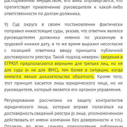
распоряжению имуществом, его вина опровергается, что
препятствует привлечению руководителя к какой-либо
ответственности по долгам должника.
9) Суд округа в своем постановлении фактически
поправил нижестоящие суды, указав, что ответчик являлся
руководителем должника именно по указанную в
трудовой книжке дату, в то же время выразил несогласие
с позицией ответчика ввиду принципа публичной
достоверности реестра. Такой подход неверен:
сведения в
ЕГРЮЛ предполагаются верными для третьих лиц, но не
для суда (и не для ФНС), тем более в ситуации, когда
имеются явные доказательства обратного.
Кроме того,
этот принцип касается лишь юридического лица, но не
руководителя, который является его органом управления.
Регулирование рассчитано на защиту контрагентов
юридического лица, которые вправе полагаться на
достоверность сведений реестра (о лице, уполномоченном
действовать от имени компании без доверенности и т.п.).
Отдавать во всех случаях предпочтение публичным