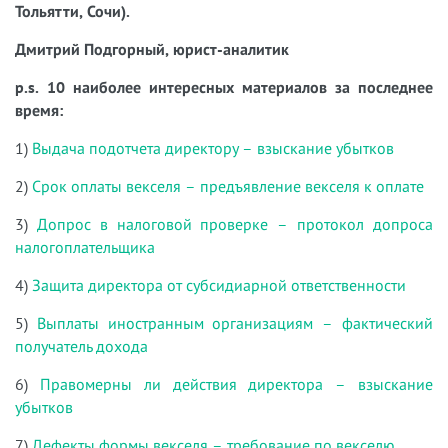
Тольятти, Сочи).
Дмитрий Подгорный, юрист-аналитик
p.s. 10 наиболее интересных материалов за последнее
время:
1)
Выдача подотчета директору – взыскание убытков
2)
Срок оплаты векселя – предъявление векселя к оплате
3)
Допрос в налоговой проверке – протокол допроса
налогоплательщика
4)
Защита директора от субсидиарной ответственности
5)
Выплаты иностранным организациям – фактический
получатель дохода
6)
Правомерны ли действия директора – взыскание
убытков
7)
Дефекты формы векселя – требование по векселю