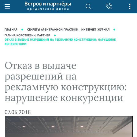
О нас
Юридические услуги
База знаний
Журнал "Секреты арбитражной
Подробнее о нас
Ведение судебных дел
ГЛАВНАЯ
СЕКРЕТЫ АРБИТРАЖНОЙ ПРАКТИКИ - ИНТЕРНЕТ-ЖУРНАЛ
практики"
Рекомендации
Интеллектуальная собственность
ГАЛИНА КОРОТКЕВИЧ, ПАРТНЕР
ОТКАЗ В ВЫДАЧЕ РАЗРЕШЕНИЙ НА РЕКЛАМНУЮ КОНСТРУКЦИЮ: НАРУШЕНИЕ
Статьи
КОНКУРЕНЦИИ
Награды и рейтинги
Корпоративная практика
Новости
Преимущества юридической
Налоговая практика
Отказ в выдаче
фирмы
Аудиоподкасты
Сопровождение бизнеса
Кейсы
Видеоподкасты
разрешений на
Ведение уголовных дел
Вакансии
Справочная
рекламную конструкцию:
Защита активов
Вопросы-ответы
нарушение конкуренции
Ведение дел о банкротстве
Вебинары и семинары
Прямые эфиры
07.06.2018