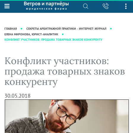
О нас
Юридические услуги
База знаний
Журнал "Секреты арбитражной
Подробнее о нас
Ведение судебных дел
ГЛАВНАЯ
СЕКРЕТЫ АРБИТРАЖНОЙ ПРАКТИКИ - ИНТЕРНЕТ-ЖУРНАЛ
практики"
Рекомендации
Интеллектуальная собственность
ЕЛЕНА МИРОНОВА, ЮРИСТ-АНАЛИТИК
КОНФЛИКТ УЧАСТНИКОВ: ПРОДАЖА ТОВАРНЫХ ЗНАКОВ КОНКУРЕНТУ
Статьи
Награды и рейтинги
Корпоративная практика
Новости
Преимущества юридической
Налоговая практика
Конфликт участников:
фирмы
Аудиоподкасты
Сопровождение бизнеса
продажа товарных знаков
Кейсы
Видеоподкасты
Ведение уголовных дел
конкуренту
Вакансии
Справочная
Защита активов
Вопросы-ответы
Ведение дел о банкротстве
30.05.2018
Вебинары и семинары
Прямые эфиры