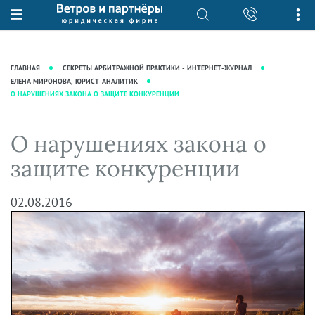
О нас
Юридические услуги
База знаний
Журнал "Секреты арбитражной
Подробнее о нас
Ведение судебных дел
ГЛАВНАЯ
СЕКРЕТЫ АРБИТРАЖНОЙ ПРАКТИКИ - ИНТЕРНЕТ-ЖУРНАЛ
практики"
Рекомендации
Интеллектуальная собственность
ЕЛЕНА МИРОНОВА, ЮРИСТ-АНАЛИТИК
О НАРУШЕНИЯХ ЗАКОНА О ЗАЩИТЕ КОНКУРЕНЦИИ
Статьи
Награды и рейтинги
Корпоративная практика
Новости
Преимущества юридической
Налоговая практика
О нарушениях закона о
фирмы
Аудиоподкасты
Сопровождение бизнеса
защите конкуренции
Кейсы
Видеоподкасты
Ведение уголовных дел
Вакансии
Справочная
Защита активов
02.08.2016
Вопросы-ответы
Ведение дел о банкротстве
Вебинары и семинары
Прямые эфиры