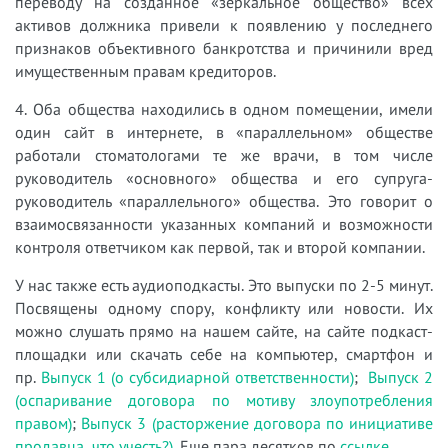
переводу на созданное «зеркальное общество» всех
активов должника привели к появлению у последнего
признаков объективного банкротства и причинили вред
имущественным правам кредиторов.
4. Оба общества находились в одном помещении, имели
один сайт в интернете, в «параллельном» обществе
работали стоматологами те же врачи, в том числе
руководитель «основного» общества и его супруга-
руководитель «параллельного» общества. Это говорит о
взаимосвязанности указанных компаний и возможности
контроля ответчиком как первой, так и второй компании.
У нас также есть аудиоподкасты. Это выпуски по 2-5 минут.
Посвящены одному спору, конфликту или новости. Их
можно слушать прямо на нашем сайте, на сайте подкаст-
площадки или скачать себе на компьютер, смартфон и
пр.
Выпуск 1 (о субсидиарной ответственности)
;
Выпуск 2
(оспаривание договора по мотиву злоупотребления
правом)
;
Выпуск 3 (расторжение договора по инициативе
продавца, что учесть?)
. Еще пара десятков по
ссылке
.