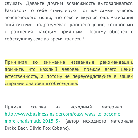
слушать. Давайте другим возможность выговариваться.
Разговоры о себе стимулируют тот же самый участок
человеческого мозга, что секс и вкусная еда. Активация
этой системы подразумевает раскрепощение, которое мы
с рождения находим приятным.
Поэтому обеспечьте
собеседнику секс во время трапезы!
Принимая во внимание названные рекомендации,
помните, что каждый человек прежде всего ценит
естественность, а потому не переусердствуйте в вашем
старании очаровать собеседника.
Прямая ссылка на исходный материал -
http://www.businessinsider.com/easy-ways-to-become-
more-charismatic-2015-3#
(автор исходного материала
Drake Baer,
Olivia Fox Cobane
).