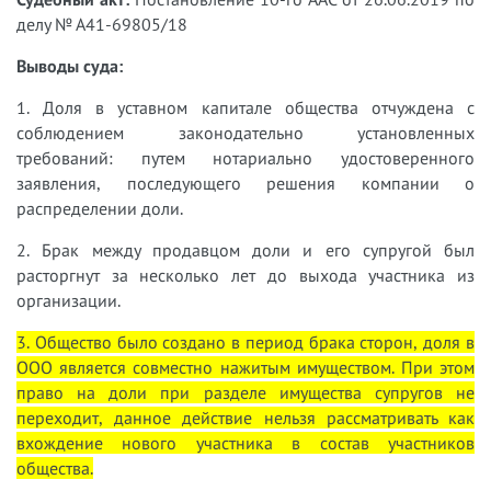
делу № А41-69805/18
Выводы суда:
1. Доля в уставном капитале общества отчуждена с
соблюдением законодательно установленных
требований: путем нотариально удостоверенного
заявления, последующего решения компании о
распределении доли.
2. Брак между продавцом доли и его супругой был
расторгнут за несколько лет до выхода участника из
организации.
3. Общество было создано в период брака сторон, доля в
ООО является совместно нажитым имуществом. При этом
право на доли при разделе имущества супругов не
переходит, данное действие нельзя рассматривать как
вхождение нового участника в состав участников
общества.