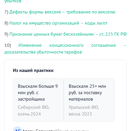
убытков
7)
Дефекты формы векселя – требование по векселю
8)
Налог на имущество организаций – коды льгот
9)
Признание ценных бумаг бесхозяйными – ст. 225 ГК РФ
10)
Изменение концессионного соглашения –
доказательства убыточности тарифов
Из нашей практики
Взыскали больше 9
Взыскали 25+ млн
млн руб. с
руб. за поставку
застройщика
материалов
Сибирский ФО,
Уральский ФО,
осень 2024
весна 2023
АС
Арсен Саркисян
Юрист-аналитик