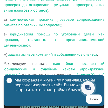
проверок до оспаривания результатов проверок, иных
актов налоговых органов)
;
д)
коммерческая практика (правовое сопровождение
бизнеса по различным вопросам)
;
е)
юридическая помощь по уголовным делам (как
правило, связанным с предпринимательской
деятельностью)
;
ж)
защита активов компаний и собственников бизнеса
.
Рекомендуем почитать
наш блог, посвященный
юридическим и судебным кейсам (арбитражной
практике)
, и ознакомиться с материалам в
Разделе "Статьи"
.
Мы сохраняем «куки»
по правилам
, чтобы
персонализировать сайт. Вы можете
запретить это в настройках браузера
Ясно