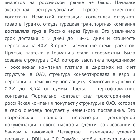
аналогов на российском рынке не было. Началась
экстренная реструктуризация. Первое - изменение
логистики. Немецкий поставщик согласился отгружать
товар в Турцию, откуда турецкая транспортная компания
доставляла груз в Россию через Грузию. Это увеличило
срок доставки с 5 дней до 18-20 дней и стоимость
перевозки на 40%. Второе - изменение схемы расчетов.
Прямые платежи в Германию стали невозможны. Была
создана структура в ОАЭ, которая выступила посредником
- российская компания платила в дирхамах на счет
структуры в ОАЭ, структура конвертировала в евро и
переводила немецкому поставщику. Комиссии выросли с
0,2% до 3,5% от суммы. Третье - переоформление
контракта. Формально контракт стал трехсторонним -
российская компания покупает у структуры в ОАЭ, которая
в свою очередь покупает у немецкого поставщика. Это
потребовало полного пересмотра договорной
документации, нового паспорта сделки, согласований с
банком и таможней. Четвертое - изменение условий
поставки с DDU на CIP Стамбул, чтобы переход рисков