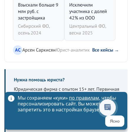
Взыскали больше 9
Исключили
млн руб. с
участника с долей
застройщика
42% из ООО
Сибирский ФО,
Центральный ФО,
осень 2024
весна 2025
АС
Арсен Саркисян
Юрист-аналитик
Все кейсы →
Нужна помощь юриста?
Юридическая фирма с опытом 15+ лет. Первичная
оценка ситуации — бесплатно.
Мы сохраняем «куки»
по правилам
, чтобы
персонализировать сайт. Вы можете
запретить это в настройках браузера
Получить консультацию
Первичная оценка — бесплатно
Ясно