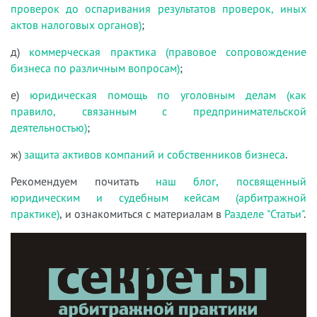
проверок до оспаривания результатов проверок, иных
актов налоговых органов)
;
д)
коммерческая практика (правовое сопровождение
бизнеса по различным вопросам)
;
е)
юридическая помощь по уголовным делам (как
правило, связанным с предпринимательской
деятельностью)
;
ж)
защита активов компаний и собственников бизнеса
.
Рекомендуем почитать
наш блог, посвященный
юридическим и судебным кейсам (арбитражной
практике)
, и ознакомиться с материалам в
Разделе "Статьи"
.