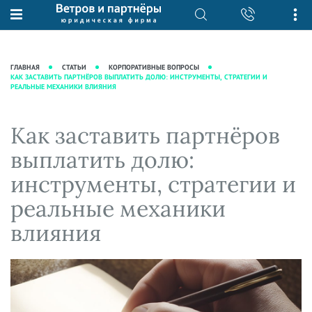
О нас
Юридические услуги
База знаний
Журнал "Секреты арбитражной
Подробнее о нас
Ведение судебных дел
ГЛАВНАЯ
СТАТЬИ
КОРПОРАТИВНЫЕ ВОПРОСЫ
практики"
КАК ЗАСТАВИТЬ ПАРТНЁРОВ ВЫПЛАТИТЬ ДОЛЮ: ИНСТРУМЕНТЫ, СТРАТЕГИИ И
Рекомендации
Интеллектуальная собственность
РЕАЛЬНЫЕ МЕХАНИКИ ВЛИЯНИЯ
Статьи
Награды и рейтинги
Корпоративная практика
Новости
Преимущества юридической
Налоговая практика
Как заставить партнёров
фирмы
Аудиоподкасты
Сопровождение бизнеса
выплатить долю:
Кейсы
Видеоподкасты
Ведение уголовных дел
инструменты, стратегии и
Вакансии
Справочная
Защита активов
реальные механики
Вопросы-ответы
Ведение дел о банкротстве
влияния
Вебинары и семинары
Прямые эфиры