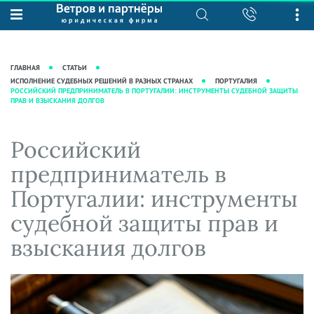
О нас
Юридические услуги
База знаний
Журнал "Секреты арбитражной
Подробнее о нас
Ведение судебных дел
ГЛАВНАЯ
СТАТЬИ
практики"
Рекомендации
Интеллектуальная собственность
ИСПОЛНЕНИЕ СУДЕБНЫХ РЕШЕНИЙ В РАЗНЫХ СТРАНАХ
ПОРТУГАЛИЯ
РОССИЙСКИЙ ПРЕДПРИНИМАТЕЛЬ В ПОРТУГАЛИИ: ИНСТРУМЕНТЫ СУДЕБНОЙ ЗАЩИТЫ
Статьи
ПРАВ И ВЗЫСКАНИЯ ДОЛГОВ
Награды и рейтинги
Корпоративная практика
Новости
Преимущества юридической
Налоговая практика
Российский
фирмы
Аудиоподкасты
Сопровождение бизнеса
Кейсы
Видеоподкасты
предприниматель в
Ведение уголовных дел
Вакансии
Справочная
Португалии: инструменты
Защита активов
Вопросы-ответы
судебной защиты прав и
Ведение дел о банкротстве
Вебинары и семинары
взыскания долгов
Прямые эфиры