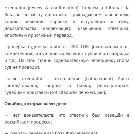
Exequatur (review & confirmation). Подаём в Tribunal da
Relação по месту должника. Прикладываем заверенную
копию решения, справку о вступлении в силу,
доказательства надлежащего извещения ответчика,
апостиль и присяжный перевод.
Проверка судом условий ст. 980 ГПК (окончательность,
компетенция, отсутствие нарушения публичного порядка
и т.п.). На этой стадии содержательную переоценку спора
суд не проводит.
После exequatur — исполнение (enforcement). Арест
счетов/товаров, запросы в банки, регистраторам,
судебным приставам (solicitadores de execução).
Ошибки, которые валят дело:
— нет доказательств, что ответчик был извещён в
российском процессе;
— «сырая» переводная база (без перевода);