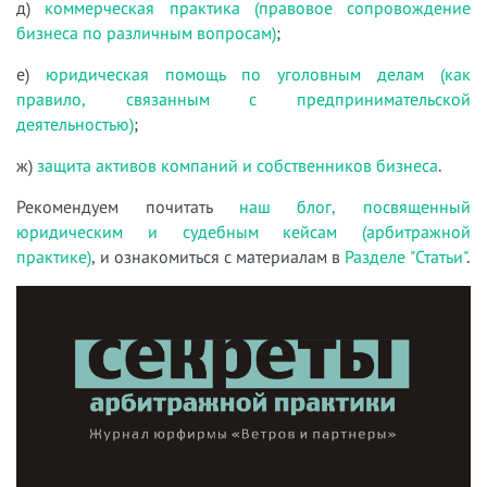
д)
коммерческая практика (правовое сопровождение
бизнеса по различным вопросам)
;
е)
юридическая помощь по уголовным делам (как
правило, связанным с предпринимательской
деятельностью)
;
ж)
защита активов компаний и собственников бизнеса
.
Рекомендуем почитать
наш блог, посвященный
юридическим и судебным кейсам (арбитражной
практике)
, и ознакомиться с материалам в
Разделе "Статьи"
.